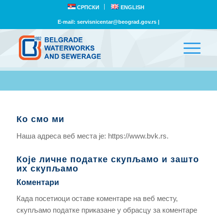
СРПСКИ
ENGLISH
E-mail:
servisnicentar@beograd.gov.rs
|
Ко смо ми
Наша адреса веб места је: https://www.bvk.rs.
Које личне податке скупљамо и зашто
их скупљамо
Коментари
Када посетиоци оставе коментаре на веб месту,
скупљамо податке приказане у обрасцу за коментаре