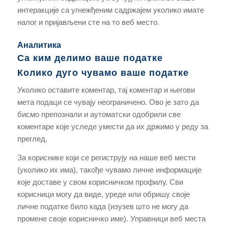
интеракције са угнежђеним садржајем уколико имате
налог и пријављени сте на то веб место.
Аналитика
Са ким делимо ваше податке
Колико дуго чувамо ваше податке
Уколико оставите коментар, тај коментар и његови
мета подаци се чувају неограничено. Ово је зато да
бисмо препознали и аутоматски одобрили све
коментаре које уследе умести да их држимо у реду за
преглед.
За кориснике који се региструју на наше веб мести
(уколико их има), такође чувамо личне информације
које доставе у свом корисничком профилу. Сви
корисници могу да виде, уреде или обришу своје
личне податке било када (изузев што не могу да
промене своје корисничко име). Управници веб места