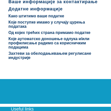
Ваше информације за контактирање
Додатне информације
Како штитимо ваше податке
Које поступке имамо у случају цурења
података
Од којих трећих страна примамо податке
Које аутоматско доношење одлука и/или
профилисање радимо са корисничким
подацима
Захтеви за обелодањивањем регулисане
индустрије
Useful links