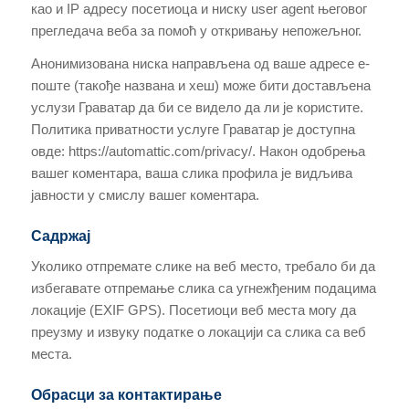
као и IP адресу посетиоца и ниску user agent његовог
прегледача веба за помоћ у откривању непожељног.
Анонимизована ниска направљена од ваше адресе е-
поште (такође названа и хеш) може бити достављена
услузи Граватар да би се видело да ли је користите.
Политика приватности услуге Граватар је доступна
овде: https://automattic.com/privacy/. Након одобрења
вашег коментара, ваша слика профила је видљива
јавности у смислу вашег коментара.
Садржај
Уколико отпремате слике на веб место, требало би да
избегавате отпремање слика са угнежђеним подацима
локације (EXIF GPS). Посетиоци веб места могу да
преузму и извуку податке о локацији са слика са веб
места.
Обрасци за контактирање