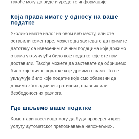
такође могу да виде и уреде те информације.
Која права имате у односу на ваше
податке
Уколико имате налог на овом веб месту, или сте
оставили коментаре, можете да захтевате да примите
датотеку са извезеним личним подацима које држимо
о вама укључујући било које податке које сте нам
доставили. Такође можете да захтевате да обришемо
било које личне податке које држимо о вама. То не
укључује било које податке које смо обавезни да
држимо због административних, правних или
безбедоносних разлога.
Где шаљемо ваше податке
Коментари посетиоца могу да буду проверени кроз
услугу аутоматског препознавања непожељних.