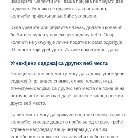
изаберете “Запамти ме”, ваша пријава ће трајати две
седмице. Уколико се одјавите са свог налога,
колачићи пријављивања биће уклоњени.
Када уредите или објавите чланак, додатни колачић
ће бити сачуван у вашем прегледачу веба. Овај
колачић не укључује личне податке и само одређује
ID чланка који уређујете. Истиче након једног дана.
Угнежђени садржај са других веб места
Чланци на овом веб месту могу да садрже угнежђени
садржај (нпр. видео снимке, слике, чланке, итд).
Угнежђени садржај са других веб места се понаша на
потпуно исти начин као да је ваш посетилац посетио
друго веб место.
Та веб места могу да прикупе податке о вама, користе
колачиће, угнезде додатно праћење од стране треће
стране и надгледају вашу интеракцију са тим
угнежђеним садржајем, укључујући праћење ваше