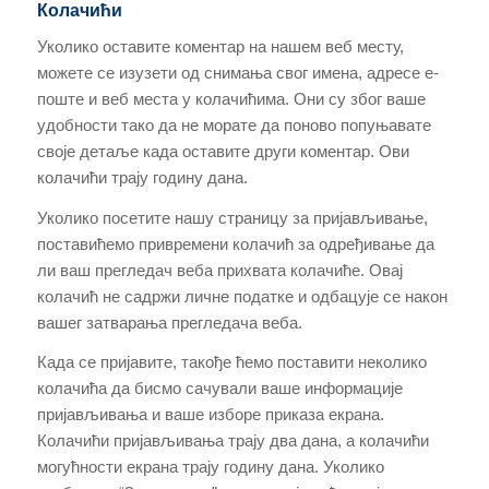
Колачићи
Уколико оставите коментар на нашем веб месту,
можете се изузети од снимања свог имена, адресе е-
поште и веб места у колачићима. Они су због ваше
удобности тако да не морате да поново попуњавате
своје детаље када оставите други коментар. Ови
колачићи трају годину дана.
Уколико посетите нашу страницу за пријављивање,
поставићемо привремени колачић за одређивање да
ли ваш прегледач веба прихвата колачиће. Овај
колачић не садржи личне податке и одбацује се након
вашег затварања прегледача веба.
Када се пријавите, такође ћемо поставити неколико
колачића да бисмо сачували ваше информације
пријављивања и ваше изборе приказа екрана.
Колачићи пријављивања трају два дана, а колачићи
могућности екрана трају годину дана. Уколико