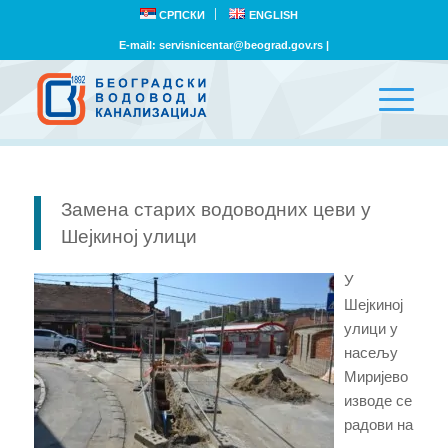
СРПСКИ
ENGLISH
E-mail:
servisnicentar@beograd.gov.rs
|
Замена старих водоводних цеви у
Шејкиној улици
У
Шејкиној
улици у
насељу
Миријево
изводе се
радови на