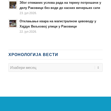
Због отежаних услова рада на терену потрошачи у
делу Раковице без воде до касних вечерњих сати
23. јул 2026.
Отклањање квара на магистралном цевоводу у
Хајдук Вељковој улици у Раковици
22. јул 2026.
ХРОНОЛОГИЈА ВЕСТИ