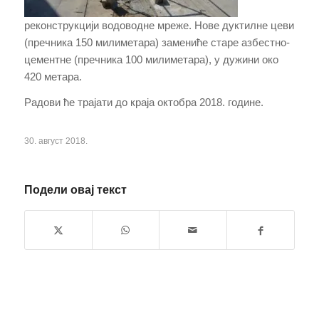
реконструкцији водоводне мреже. Нове дуктилне цеви
(пречника 150 милиметара) замениће старе азбестно-
цементне (пречника 100 милиметара), у дужини око
420 метара.
Радови ће трајати до краја октобра 2018. године.
30. август 2018.
Подели овај текст