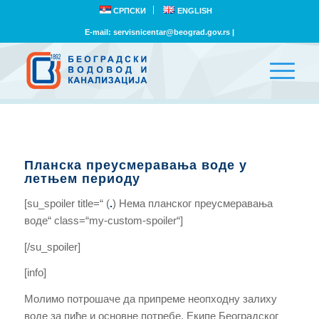
СРПСКИ
ENGLISH
E-mail:
servisnicentar@beograd.gov.rs
|
Планска преусмеравања воде у
летњем периоду
[su_spoiler title=“ (
.
) Нема планског преусмеравања
воде“ class=“my-custom-spoiler“]
[/su_spoiler]
[info]
Молимо потрошаче да припреме неопходну залиху
воде за пиће и основне потребе. Екипе Београдског