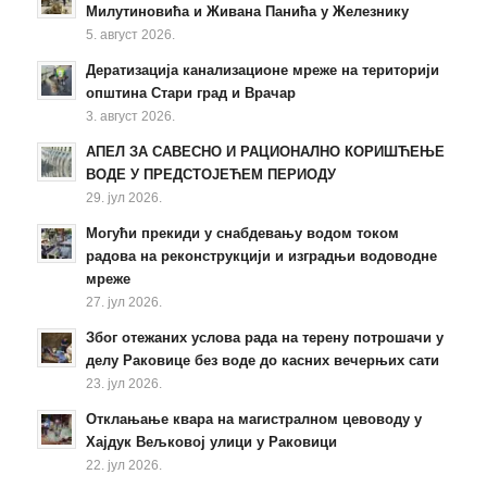
Милутиновића и Живана Панића у Железнику
5. август 2026.
Дератизација канализационе мреже на територији
општина Стари град и Врачар
3. август 2026.
АПЕЛ ЗА САВЕСНО И РАЦИОНАЛНО КОРИШЋЕЊЕ
ВОДЕ У ПРЕДСТОЈЕЋЕМ ПЕРИОДУ
29. јул 2026.
Могући прекиди у снабдевању водом током
радова на реконструкцији и изградњи водоводне
мреже
27. јул 2026.
Због отежаних услова рада на терену потрошачи у
делу Раковице без воде до касних вечерњих сати
23. јул 2026.
Отклањање квара на магистралном цевоводу у
Хајдук Вељковој улици у Раковици
22. јул 2026.