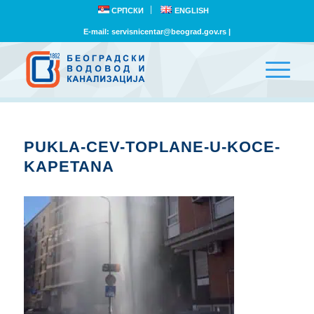
СРПСКИ
ENGLISH
E-mail:
servisnicentar@beograd.gov.rs
|
PUKLA-CEV-TOPLANE-U-KOCE-
KAPETANA