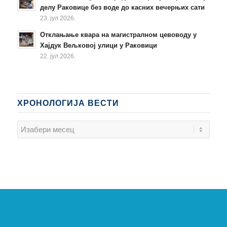
делу Раковице без воде до касних вечерњих сати
23. јул 2026.
Отклањање квара на магистралном цевоводу у
Хајдук Вељковој улици у Раковици
22. јул 2026.
ХРОНОЛОГИЈА ВЕСТИ