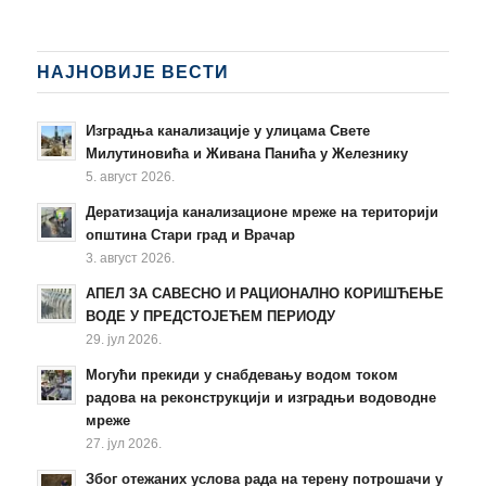
НАЈНОВИЈЕ ВЕСТИ
Изградња канализације у улицама Свете
Милутиновића и Живана Панића у Железнику
5. август 2026.
Дератизација канализационе мреже на територији
општина Стари град и Врачар
3. август 2026.
АПЕЛ ЗА САВЕСНО И РАЦИОНАЛНО КОРИШЋЕЊЕ
ВОДЕ У ПРЕДСТОЈЕЋЕМ ПЕРИОДУ
29. јул 2026.
Могући прекиди у снабдевању водом током
радова на реконструкцији и изградњи водоводне
мреже
27. јул 2026.
Због отежаних услова рада на терену потрошачи у