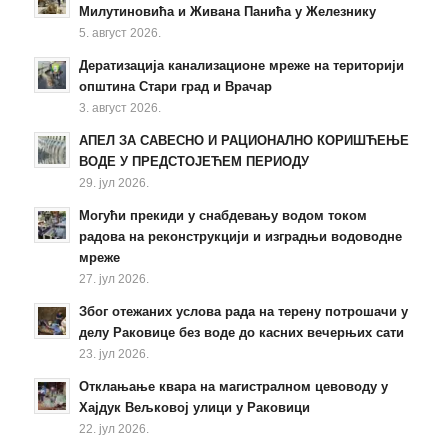
Милутиновића и Живана Панића у Железнику
5. август 2026.
Дератизација канализационе мреже на територији
општина Стари град и Врачар
3. август 2026.
АПЕЛ ЗА САВЕСНО И РАЦИОНАЛНО КОРИШЋЕЊЕ
ВОДЕ У ПРЕДСТОЈЕЋЕМ ПЕРИОДУ
29. јул 2026.
Могући прекиди у снабдевању водом током
радова на реконструкцији и изградњи водоводне
мреже
27. јул 2026.
Због отежаних услова рада на терену потрошачи у
делу Раковице без воде до касних вечерњих сати
23. јул 2026.
Отклањање квара на магистралном цевоводу у
Хајдук Вељковој улици у Раковици
22. јул 2026.