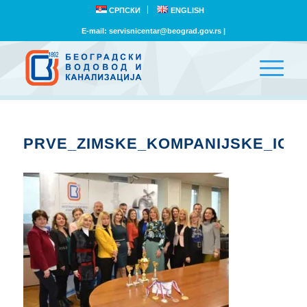
СРПСКИ
ENGLISH
E-mail:
servisnicentar@beograd.gov.rs
|
PRVE_ZIMSKE_KOMPANIJSKE_IGR