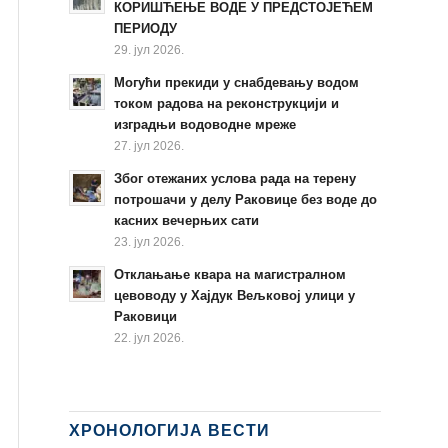
КОРИШЋЕЊЕ ВОДЕ У ПРЕДСТОЈЕЋЕМ
ПЕРИОДУ
29. јул 2026.
Могући прекиди у снабдевању водом
током радова на реконструкцији и
изградњи водоводне мреже
27. јул 2026.
Због отежаних услова рада на терену
потрошачи у делу Раковице без воде до
касних вечерњих сати
23. јул 2026.
Отклањање квара на магистралном
цевоводу у Хајдук Вељковој улици у
Раковици
22. јул 2026.
ХРОНОЛОГИЈА ВЕСТИ