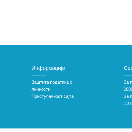
Информације
Се
Заштита података о
За 
личности
0800
Приступачност сајта
За 
110