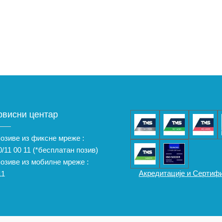
рвисни центар
позиве из фиксне мреже :
/11 00 11
(*бесплатан позив)
позиве из мобилне мреже :
Акредитације и Сертиф
11