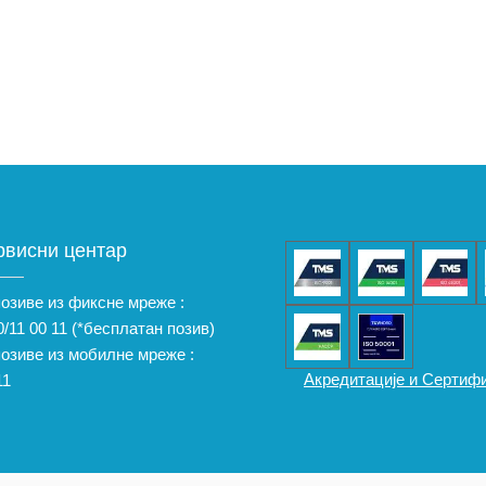
рвисни центар
позиве из фиксне мреже :
/11 00 11
(*бесплатан позив)
позиве из мобилне мреже :
Акредитације и Сертиф
11