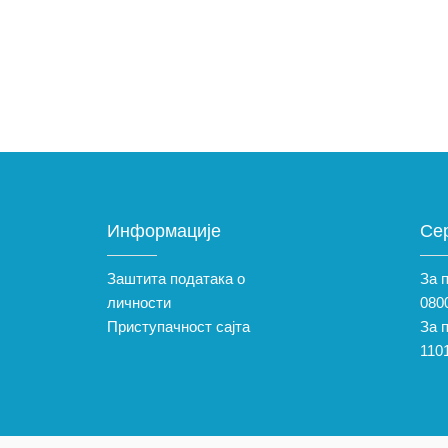
Информације
Се
Заштита података о
За 
личности
0800
Приступачност сајта
За 
110