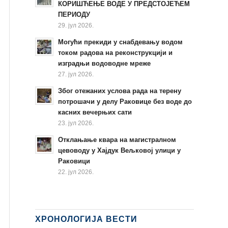
КОРИШЋЕЊЕ ВОДЕ У ПРЕДСТОЈЕЋЕМ
ПЕРИОДУ
29. јул 2026.
Могући прекиди у снабдевању водом
током радова на реконструкцији и
изградњи водоводне мреже
27. јул 2026.
Због отежаних услова рада на терену
потрошачи у делу Раковице без воде до
касних вечерњих сати
23. јул 2026.
Отклањање квара на магистралном
цевоводу у Хајдук Вељковој улици у
Раковици
22. јул 2026.
ХРОНОЛОГИЈА ВЕСТИ