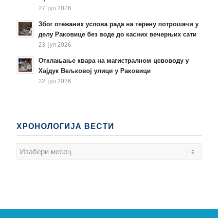
27. јул 2026.
Због отежаних услова рада на терену потрошачи у
делу Раковице без воде до касних вечерњих сати
23. јул 2026.
Отклањање квара на магистралном цевоводу у
Хајдук Вељковој улици у Раковици
22. јул 2026.
ХРОНОЛОГИЈА ВЕСТИ