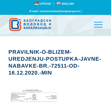
СРПСКИ
ENGLISH
E-mail:
servisnicentar@beograd.gov.rs
|
PRAVILNIK-O-BLIZEM-
UREDJENJU-POSTUPKA-JAVNE-
NABAVKE-BR.-72511-OD-
16.12.2020.-MIN