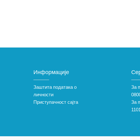
Информације
Се
Заштита података о
За 
личности
0800
Приступачност сајта
За 
110