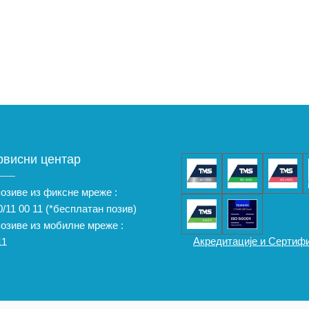
рвисни центар
позиве из фиксне мреже :
/11 00 11
(*бесплатан позив)
позиве из мобилне мреже :
Акредитације и Сертиф
11