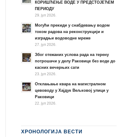
КОРИШЋЕЊЕ ВОДЕ У ПРЕДСТОЈЕЋЕМ
ПЕРИОДУ
29. јул 2026.
Могући прекиди у снабдевању водом
током радова на реконструкцији и
изградњи водоводне мреже
27. јул 2026.
Због отежаних услова рада на терену
потрошачи у делу Раковице без воде до
касних вечерњих сати
23. јул 2026.
Отклањање квара на магистралном
цевоводу у Хајдук Вељковој улици у
Раковици
22. јул 2026.
ХРОНОЛОГИЈА ВЕСТИ