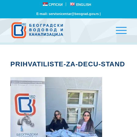
СРПСКИ
ENGLISH
E-mail:
servisnicentar@beograd.gov.rs
|
PRIHVATILISTE-ZA-DECU-STAND