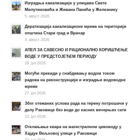
Изградња канализације у улицама Свете
Милутиновића и Живана Панића у Железнику
5. август 2026.
Дератизација канализационе мреже на територији
општина Стари град и Врачар
3. август 2026.
АПЕЛ ЗА САВЕСНО И РАЦИОНАЛНО КОРИШЋЕЊЕ
ВОДЕ У ПРЕДСТОЈЕЋЕМ ПЕРИОДУ
29. јул 2026.
Могући прекиди у снабдевању водом током
радова на реконструкцији и изградњи водоводне
мреже
27. јул 2026.
Због отежаних услова рада на терену потрошачи у
делу Раковице без воде до касних вечерњих сати
23. јул 2026.
Отклањање квара на магистралном цевоводу у
Хајдук Вељковој улици у Раковици
22. јул 2026.