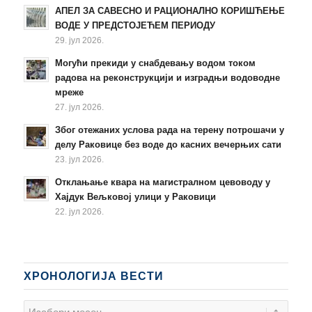
АПЕЛ ЗА САВЕСНО И РАЦИОНАЛНО КОРИШЋЕЊЕ
ВОДЕ У ПРЕДСТОЈЕЋЕМ ПЕРИОДУ
29. јул 2026.
Могући прекиди у снабдевању водом током
радова на реконструкцији и изградњи водоводне
мреже
27. јул 2026.
Због отежаних услова рада на терену потрошачи у
делу Раковице без воде до касних вечерњих сати
23. јул 2026.
Отклањање квара на магистралном цевоводу у
Хајдук Вељковој улици у Раковици
22. јул 2026.
ХРОНОЛОГИЈА ВЕСТИ