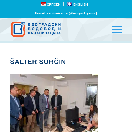
СРПСКИ
ENGLISH
E-mail:
servisnicentar@beograd.gov.rs
|
ŠALTER SURČIN