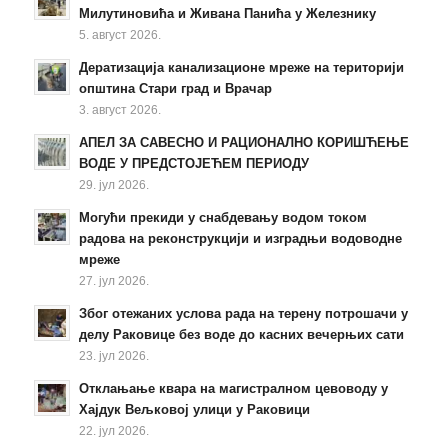
Милутиновића и Живана Панића у Железнику
5. август 2026.
Дератизација канализационе мреже на територији
општина Стари град и Врачар
3. август 2026.
АПЕЛ ЗА САВЕСНО И РАЦИОНАЛНО КОРИШЋЕЊЕ
ВОДЕ У ПРЕДСТОЈЕЋЕМ ПЕРИОДУ
29. јул 2026.
Могући прекиди у снабдевању водом током
радова на реконструкцији и изградњи водоводне
мреже
27. јул 2026.
Због отежаних услова рада на терену потрошачи у
делу Раковице без воде до касних вечерњих сати
23. јул 2026.
Отклањање квара на магистралном цевоводу у
Хајдук Вељковој улици у Раковици
22. јул 2026.