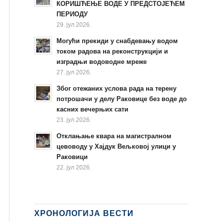
КОРИШЋЕЊЕ ВОДЕ У ПРЕДСТОЈЕЋЕМ
ПЕРИОДУ
29. јул 2026.
Могући прекиди у снабдевању водом
током радова на реконструкцији и
изградњи водоводне мреже
27. јул 2026.
Због отежаних услова рада на терену
потрошачи у делу Раковице без воде до
касних вечерњих сати
23. јул 2026.
Отклањање квара на магистралном
цевоводу у Хајдук Вељковој улици у
Раковици
22. јул 2026.
ХРОНОЛОГИЈА ВЕСТИ