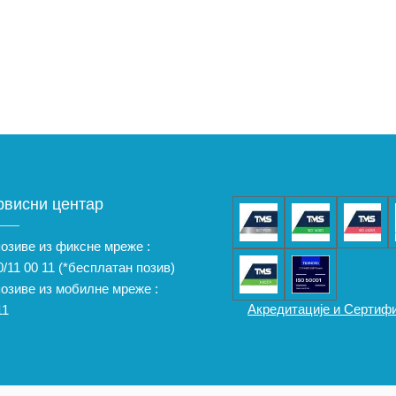
рвисни центар
позиве из фиксне мреже :
/11 00 11
(*бесплатан позив)
позиве из мобилне мреже :
Акредитације и Сертиф
11