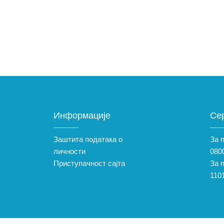
Информације
Се
Заштита података о
За 
личности
0800
Приступачност сајта
За 
110