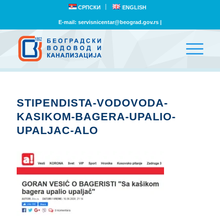
СРПСКИ
ENGLISH
E-mail:
servisnicentar@beograd.gov.rs
|
STIPENDISTA-VODOVODA-
KASIKOM-BAGERA-UPALIO-
UPALJAC-ALO