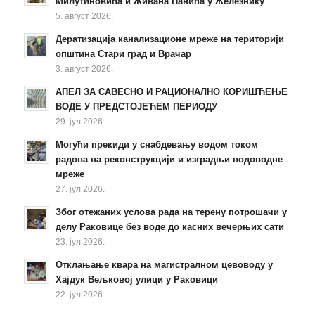
Милутиновића и Живана Панића у Железнику
5. август 2026.
Дератизација канализационе мреже на територији
општина Стари град и Врачар
3. август 2026.
АПЕЛ ЗА САВЕСНО И РАЦИОНАЛНО КОРИШЋЕЊЕ
ВОДЕ У ПРЕДСТОЈЕЋЕМ ПЕРИОДУ
29. јул 2026.
Могући прекиди у снабдевању водом током
радова на реконструкцији и изградњи водоводне
мреже
27. јул 2026.
Због отежаних услова рада на терену потрошачи у
делу Раковице без воде до касних вечерњих сати
23. јул 2026.
Отклањање квара на магистралном цевоводу у
Хајдук Вељковој улици у Раковици
22. јул 2026.