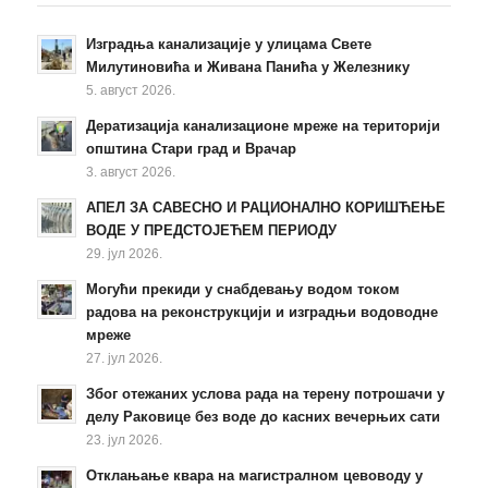
Изградња канализације у улицама Свете
Милутиновића и Живана Панића у Железнику
5. август 2026.
Дератизација канализационе мреже на територији
општина Стари град и Врачар
3. август 2026.
АПЕЛ ЗА САВЕСНО И РАЦИОНАЛНО КОРИШЋЕЊЕ
ВОДЕ У ПРЕДСТОЈЕЋЕМ ПЕРИОДУ
29. јул 2026.
Могући прекиди у снабдевању водом током
радова на реконструкцији и изградњи водоводне
мреже
27. јул 2026.
Због отежаних услова рада на терену потрошачи у
делу Раковице без воде до касних вечерњих сати
23. јул 2026.
Отклањање квара на магистралном цевоводу у