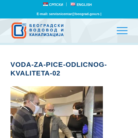
СРПСКИ
ENGLISH
E-mail:
servisnicentar@beograd.gov.rs
|
VODA-ZA-PICE-ODLICNOG-
KVALITETA-02