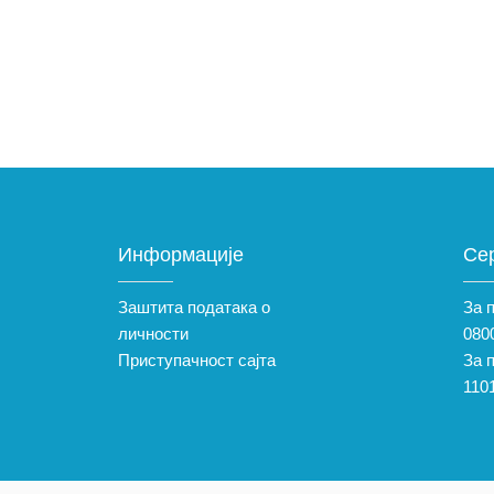
Информације
Се
Заштита података о
За 
личности
0800
Приступачност сајта
За 
110