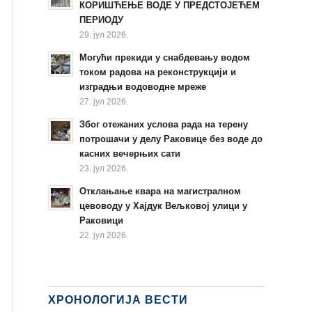
КОРИШЋЕЊЕ ВОДЕ У ПРЕДСТОЈЕЋЕМ
ПЕРИОДУ
29. јул 2026.
Могући прекиди у снабдевању водом
током радова на реконструкцији и
изградњи водоводне мреже
27. јул 2026.
Због отежаних услова рада на терену
потрошачи у делу Раковице без воде до
касних вечерњих сати
23. јул 2026.
Отклањање квара на магистралном
цевоводу у Хајдук Вељковој улици у
Раковици
22. јул 2026.
ХРОНОЛОГИЈА ВЕСТИ