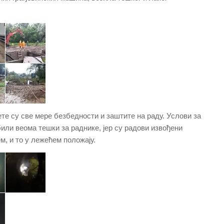
те су све мере безбедности и заштите на раду. Услови за
ли веома тешки за раднике, јер су радови извођени
, и то у лежећем положају.