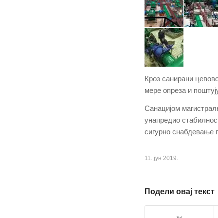
Кроз санирани цевов
мере опреза и поштуј
Санацијом магистралн
унапредио стабилнос
сигурно снабдевање 
11. јун 2019.
Подели овај текст