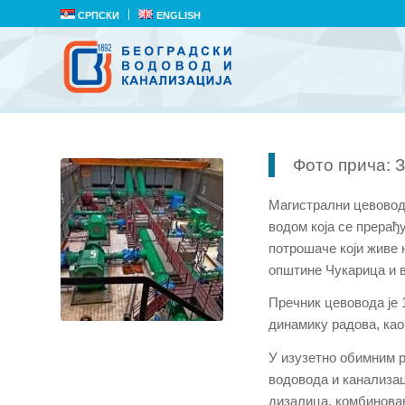
СРПСКИ
ENGLISH
Фото прича: 
Магистрални цевовод 
водом која се прерађ
потрошаче који живе 
општине Чукарица и 
Пречник цевовода је 
динамику радова, као
У изузетно обимним р
водовода и канализац
дизалица, комбинован