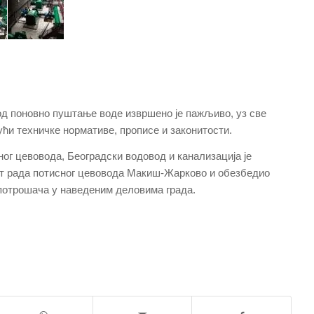
од поновно пуштање воде извршено је пажљиво, уз све
ући техничке нормативе, прописе и законитости.
ог цевовода, Београдски водовод и канализација је
т рада потисног цевовода Макиш-Жарково и обезбедио
потрошача у наведеним деловима града.