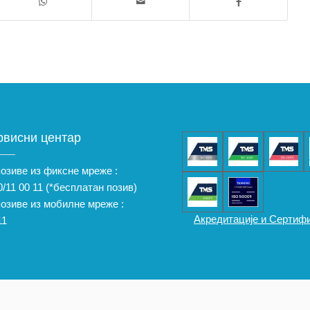
рвисни центар
позиве из фиксне мреже :
/11 00 11
(*бесплатан позив)
позиве из мобилне мреже :
Акредитације и Сертиф
11