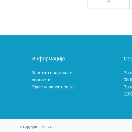
Информације
Се
Заштита података о
За 
личности
0800
Приступачност сајта
За 
110
© Copyright - ЈКП БВК