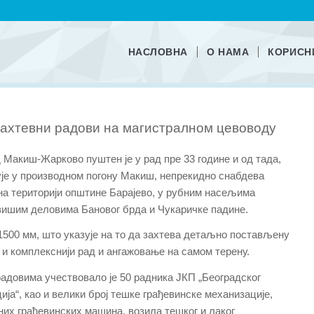
НАСЛОВНА
О НАМА
КОРИСН
Захтевни радови на магистралном цевоводу
Макиш-Жарково пуштен је у рад пре 33 године и од тада,
ује у производном погону Макиш, непрекидно снабдева
на територији општине Барајево, у рубним насељима
вишим деловима Бановог брда и Чукаричке падине.
1500 мм, што указује на то да захтева детаљно постављену
 и комплекснији рад и ангажовање на самом терену.
адовима учествовало је 50 радника ЈКП „Београдског
ија“, као и велики број тешке грађевинске механизације,
их грађевинских машина, возила тешког и лаког