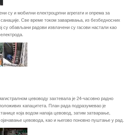
ни су и мобилни електроцрпни агрегати и опрема за
 санације. Све време током заваривања, из безбедносних
јој су обављани радови извлачени су гасови настали као
 електрода.
агистралном цевоводу захтевала је 24-часовно радно
положивих капацитета. План рада подразумевао је
анице која водом напаја цевовод, затим затварање,
ојачавање цевовода, као и његово поновно пуштање у рад.