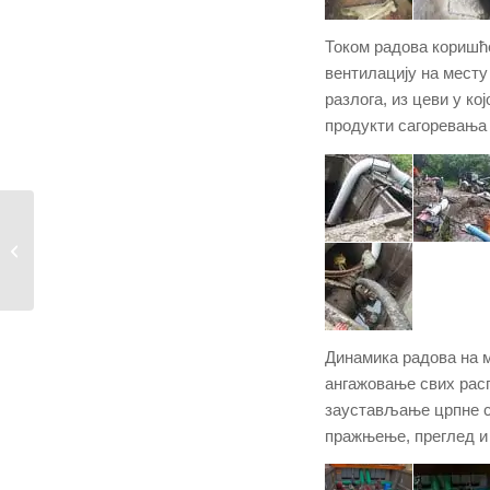
Током радова коришће
вентилацију на месту
разлога, из цеви у ко
продукти сагоревања
Нове водоводне цеви
у Улици Маријане
Гре�...
Динамика радова на м
ангажовање свих рас
заустављање црпне ст
пражњење, преглед и 