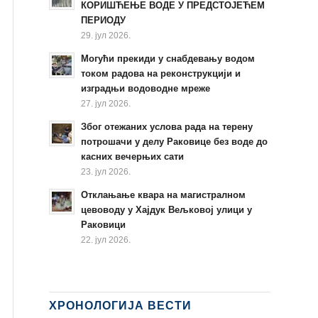
КОРИШЋЕЊЕ ВОДЕ У ПРЕДСТОЈЕЋЕМ
ПЕРИОДУ
29. јул 2026.
Могући прекиди у снабдевању водом
током радова на реконструкцији и
изградњи водоводне мреже
27. јул 2026.
Због отежаних услова рада на терену
потрошачи у делу Раковице без воде до
касних вечерњих сати
23. јул 2026.
Отклањање квара на магистралном
цевоводу у Хајдук Вељковој улици у
Раковици
22. јул 2026.
ХРОНОЛОГИЈА ВЕСТИ