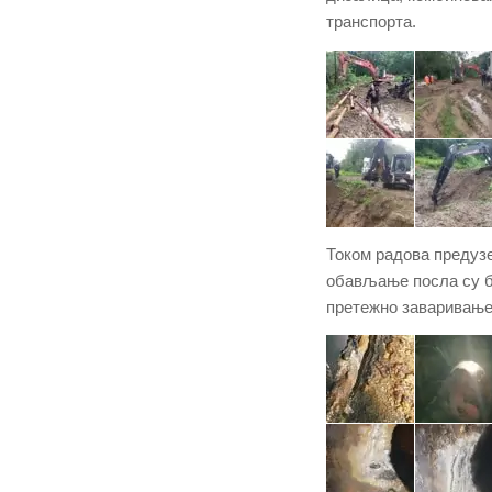
транспорта.
Током радова предузе
обављање посла су би
претежно заваривањем