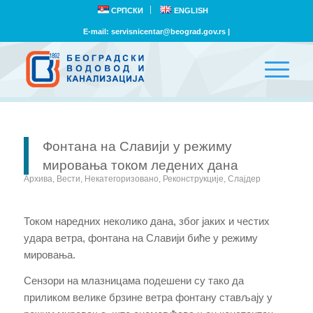
СРПСКИ
ENGLISH
E-mail:
servisnicentar@beograd.gov.rs
|
Фонтана на Славији у режиму
мировања током ледених дана
Архива
,
Вести
,
Некатегоризовано
,
Реконструкције
,
Слајдер
Током наредних неколико дана, због јаких и честих
удара ветра, фонтана на Славији биће у режиму
мировања.
Сензори на млазницама подешени су тако да
приликом велике брзине ветра фонтану стављају у