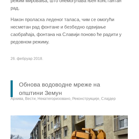
режим мировања, што онемогућава њен константан
рад.
Након проласка леденог таласа, чим се омогући
несметан рад фонтане и безбедно одвијање
саобраћаја, фонтана на Славији поново ће радити у
редовном режиму.
26. фебруар 2018.
Обнова водоводне мреже на
општини Земун
Архива
,
Вести
,
Некатегоризовано
,
Реконструкције
,
Слајдер