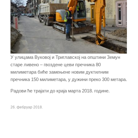
У улицама Вуковој и Триглавској на општини Земун
старе ливено – гвоздене цеви пречника 80
милиметара биће замењене новим дуктилним
пречника 150 милиметара, у дужини преко 300 метара.
Радови ће трајати до краја марта 2018. године.
26. фебруар 2018.