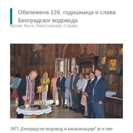
Обележена 126. годишњица и слава
Београдског водовода
Архива
,
Вести
,
Реконструкције
,
Слајдер
ЈКП „Београдски водовод и канализација“ је и ове