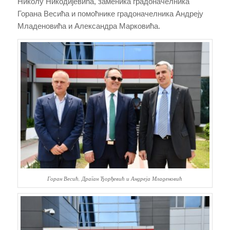
Николу Никодијевића, заменика градоначелника
Горана Весића и помоћнике градоначелника Андреју
Младеновића и Александра Марковића.
Горан Весић, Драган Ђорђевић и Андреја Младеновић