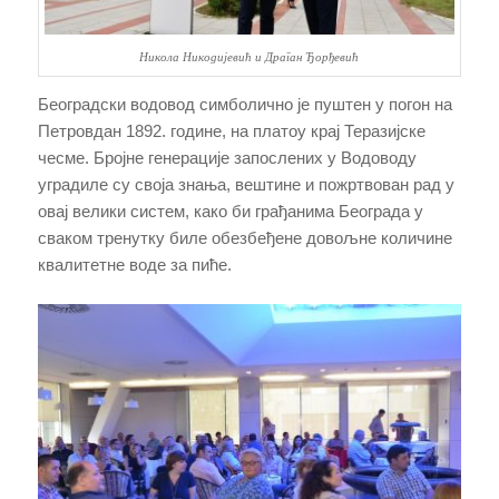
Никола Никодијевић и Драган Ђорђевић
Београдски водовод симболично је пуштен у погон на
Петровдан 1892. године, на платоу крај Теразијске
чесме. Бројне генерације запослених у Водоводу
уградиле су своја знања, вештине и пожртвован рад у
овај велики систем, како би грађанима Београда у
сваком тренутку биле обезбеђене довољне количине
квалитетне воде за пиће.