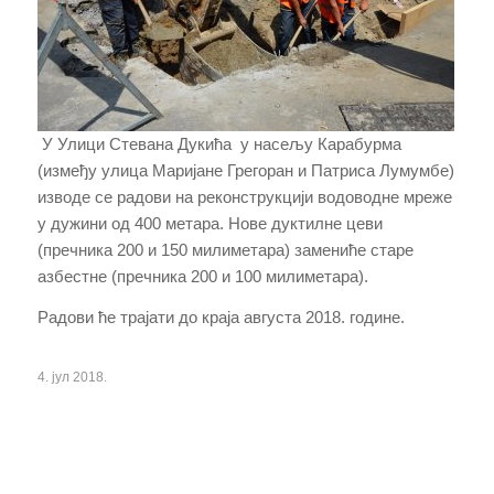
У Улици Стевана Дукића у насељу Карабурма
(између улица Маријане Грегоран и Патриса Лумумбе)
изводе се радови на реконструкцији водоводне мреже
у дужини од 400 метара. Нове дуктилне цеви
(пречника 200 и 150 милиметара) замениће старе
азбестне (пречника 200 и 100 милиметара).
Радови ће трајати до краја августа 2018. године.
4. јул 2018.