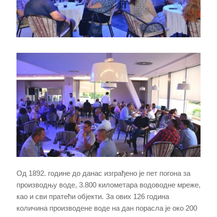
Од 1892. године до данас изграђено је пет погона за
производњу воде, 3.800 километара водоводне мреже,
као и сви пратећи објекти. За ових 126 година
количина производене воде на дан порасла је око 200