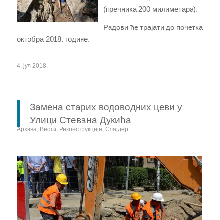
(пречника 200 милиметара).
Радови ће трајати до почетка
октобра 2018. године.
4. јул 2018.
Замена старих водоводних цеви у
Улици Стевана Дукића
Архива
,
Вести
,
Реконструкције
,
Слајдер