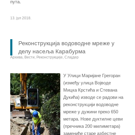
пута.
13. јул 2018.
Реконструкција водоводне мреже у
делу насеља Карабурма
Архива
,
Вести
,
Реконструкције
,
Слајдер
У Улици Маријане Грегоран
(између улица Војводе
Мицка Крстића и Стевана
Дукића) изводе се радови на
реконструкцији водоводне
мреже у дужини преко 650
метара. Нове дуктилне цеви
(пречника 200 милиметара)
замениће старе азбестне