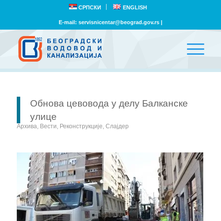
СРПСКИ
ENGLISH
E-mail:
servisnicentar@beograd.gov.rs
|
Обнова цевовода у делу Балканске
улице
Архива
,
Вести
,
Реконструкције
,
Слајдер