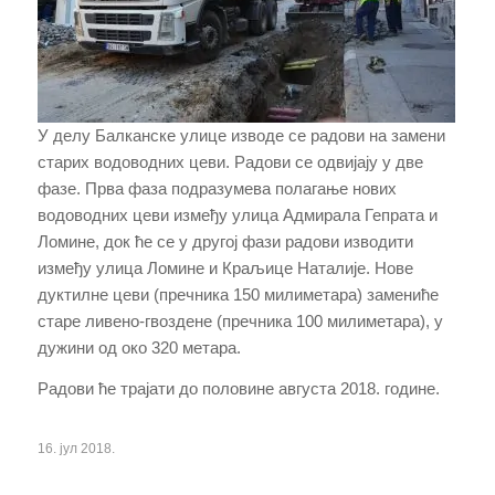
У делу Балканске улице изводе се радови на замени
старих водоводних цеви. Радови се одвијају у две
фазе. Прва фаза подразумева полагање нових
водоводних цеви између улица Адмирала Гепрата и
Ломине, док ће се у другој фази радови изводити
између улица Ломине и Краљице Наталије. Нове
дуктилне цеви (пречника 150 милиметара) замениће
старе ливено-гвоздене (пречника 100 милиметара), у
дужини од око 320 метара.
Радови ће трајати до половине августа 2018. године.
16. јул 2018.