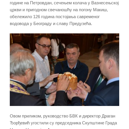
године на Петровдан, сечењем колача у Вазнесењској
цркви и пригодном свечаношћу на погону Макиш,
обележило 126 година постојања савременог
водовода у Београду и славу Предузећа.
Овом приликом, руководство БВК и директор Драган
Ђорђевић угостили су председника Скупштине Града