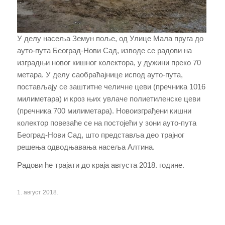
У делу насеља Земун поље, од Улице Мала пруга до
ауто-пута Београд-Нови Сад, изводе се радови на
изградњи новог кишног колектора, у дужини преко 70
метара. У делу саобраћајнице испод ауто-пута,
постављају се заштитне челичне цеви (пречника 1016
милиметара) и кроз њих увлаче полиетиленске цеви
(пречника 700 милиметара). Новоизграђени кишни
колектор повезаће се на постојећи у зони ауто-пута
Београд-Нови Сад, што представља део трајног
решења одводњавања насеља Алтина.
Радови ће трајати до краја августа 2018. године.
1. август 2018.