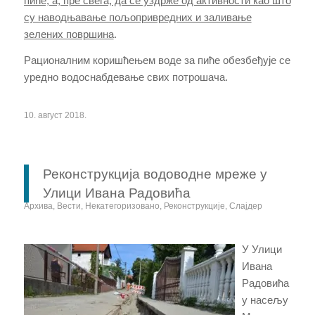
пиће, а, пре свега, да се уздрже од активности као што
су наводњавање пољопривредних и заливање
зелених површина
.
Рационалним коришћењем воде за пиће обезбеђује се
уредно водоснабдевање свих потрошача.
10. август 2018.
Реконструкција водоводне мреже у
Улици Ивана Радовића
Архива
,
Вести
,
Некатегоризовано
,
Реконструкције
,
Слајдер
У Улици
Ивана
Радовића
у насељу