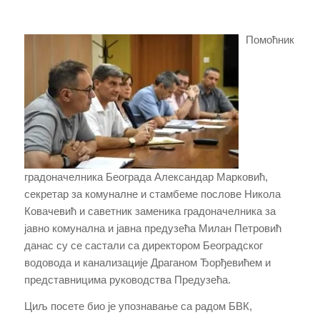
Помоћник
градоначелника Београда Александар Марковић,
секретар за комуналне и стамбеме послове Никола
Ковачевић и саветник заменика градоначелника за
јавно комунална и јавна предузећа Милан Петровић
данас су се састали са директором Београдског
водовода и канализације Драганом Ђорђевићем и
представницима руководства Предузећа.
Циљ посете био је упознавање са радом БВК,