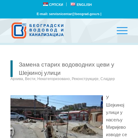
СРПСКИ
ENGLISH
E-mail:
servisnicentar@beograd.gov.rs
|
Замена старих водоводних цеви у
Шејкиној улици
Архива
,
Вести
,
Некатегоризовано
,
Реконструкције
,
Слајдер
У
Шејкиној
улици у
насељу
Миријево
изводе се