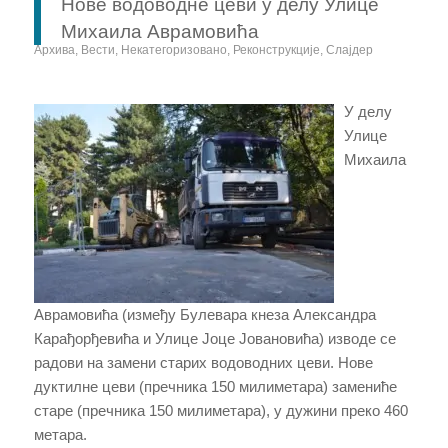
Нове водоводне цеви у делу Улице
Михаила Аврамовића
Архива
,
Вести
,
Некатегоризовано
,
Реконструкције
,
Слајдер
У делу
Улице
Михаила
Аврамовића (између Булевара кнеза Александра
Карађорђевића и Улице Јоце Јовановића) изводе се
радови на замени старих водоводних цеви. Нове
дуктилне цеви (пречника 150 милиметара) замениће
старе (пречника 150 милиметара), у дужини преко 460
метара.