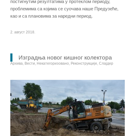
постигнутим резултатима у протеклом периоду,
проблемима са којима се суочава наше Предузеће,
као и са плановима за наредни период.
2. август 2018.
Изградња новог кишног колектора
Архива
,
Вести
,
Некатегоризовано
,
Реконструкције
,
Слајдер