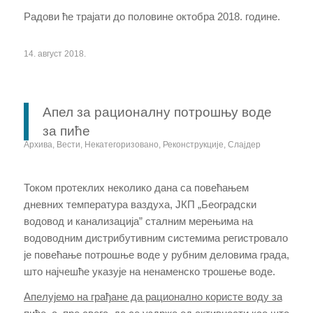
Радови ће трајати до половине октобра 2018. године.
14. август 2018.
Апел за рационалну потрошњу воде
за пиће
Архива
,
Вести
,
Некатегоризовано
,
Реконструкције
,
Слајдер
Током протеклих неколико дана са повећањем
дневних температура ваздуха, ЈКП „Београдски
водовод и канализација” сталним мерењима на
водоводним дистрибутивним системима регистровало
је повећање потрошње воде у рубним деловима града,
што најчешће указује на ненаменско трошење воде.
Апелујемо на грађане да рационално користе воду за