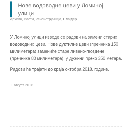
Нове водоводне цеви у Ломиној
улици
Архива
,
Вести
,
Реконструкције
,
Слајдер
У Ломиној улици изводе се радови на замени старих
водоводних цеви. Нове дуктилне цеви (пречника 150
милиметара) замениће старе ливено-гвоздене
(пречника 80 милиметара), у дужини преко 350 метара.
Радови ће трајати до краја октобра 2018. године.
1. август 2018.