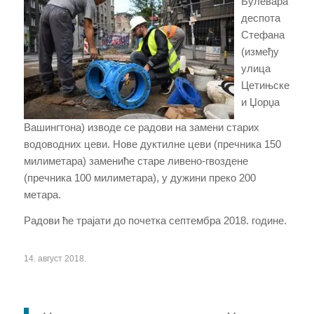
Булевара
деспота
Стефана
(између
улица
Цетињске
и Џорџа
Вашингтона) изводе се радови на замени старих
водоводних цеви. Нове дуктилне цеви (пречника 150
милиметара) замениће старе ливено-гвоздене
(пречника 100 милиметара), у дужини преко 200
метара.
Радови ће трајати до почетка септембра 2018. године.
14. август 2018.