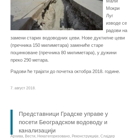
Мали
Мокри
Луг
изводе се
радови на
замени старих водоводних цеви. Нове дуктилне цеви
(пречника 150 милиметара) замениће старе
поцинковане (пречника 80 милиметара), у дужини
преко 290 метара.
Радови ће трајати до почетка октобра 2018. године.
7. август 2018.
Представници Градске управе у
посети Београдском водоводу и
канализацији
Архива
,
Вести
,
Некатегоризовано
,
Реконструкције
,
Слајдер