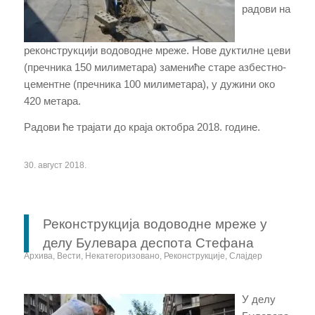
радови на
реконструкцији водоводне мреже. Нове дуктилне цеви
(пречника 150 милиметара) замениће старе азбестно-
цементне (пречника 100 милиметара), у дужини око
420 метара.
Радови ће трајати до краја октобра 2018. године.
30. август 2018.
Реконструкција водоводне мреже у
делу Булевара деспота Стефана
Архива
,
Вести
,
Некатегоризовано
,
Реконструкције
,
Слајдер
У делу