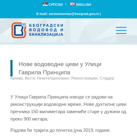
СРПСКИ
ENGLISH
E-mail:
servisnicentar@beograd.gov.rs
|
Нове водоводне цеви у Улици
Гаврила Принципа
Архива
,
Вести
,
Некатегоризовано
,
Реконструкције
,
Слајдер
У Улици Гаврила Принципа изводе се радови на
реконструкцији водоводне мреже. Нове дуктилне цеви
пречника 150 милиметара замениће старе у дужини од
преко 900 метара.
Радови ће трајати до почетка јуна 2019. године.