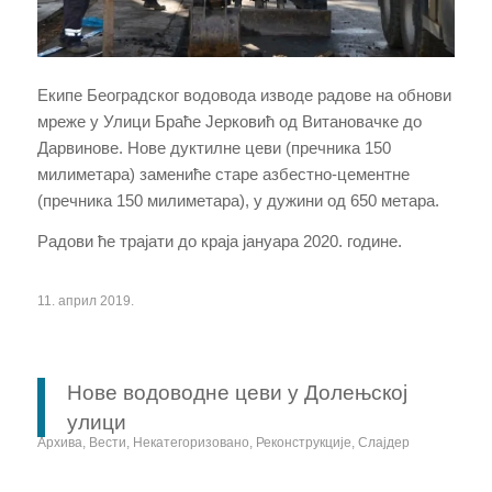
Екипе Београдског водовода изводе радове на обнови
мреже у Улици Браће Јерковић од Витановачке до
Дарвинове. Нове дуктилне цеви (пречника 150
милиметара) замениће старе азбестно-цементне
(пречника 150 милиметара), у дужини од 650 метара.
Радови ће трајати до краја јануара 2020. године.
11. април 2019.
Нове водоводне цеви у Долењској
улици
Архива
,
Вести
,
Некатегоризовано
,
Реконструкције
,
Слајдер