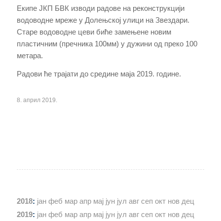
Eкипе ЈКП БВК изводи радове на реконструкцији
водоводне мреже у Долењској улици на Звездари.
Старе водоводне цеви биће замењене новим
пластичним (пречника 100мм) у дужини од преко 100
метара.
Радови ће трајати до средине маја 2019. године.
8. април 2019.
2018
:
јан
феб
мар
апр
мај
јун
јул
авг
сеп
окт
нов
дец
2019
:
јан
феб
мар
апр
мај
јун
јул
авг
сеп
окт
нов
дец