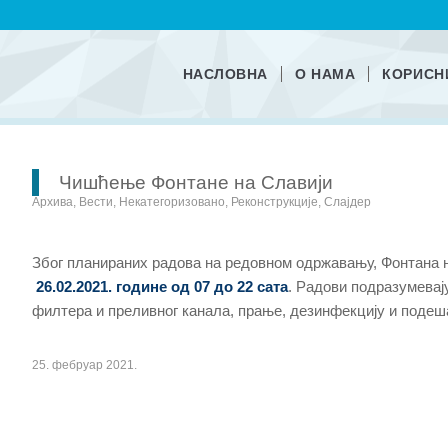
НАСЛОВНА
О НАМА
КОРИСН
Чишћење Фонтане на Славији
Архива
,
Вести
,
Некатегоризовано
,
Реконструкције
,
Слајдер
Због планираних радова на редовном одржавању, Фонтана 
26.02.2021. године од 07 до 22 сата
. Радови подразумева
филтера и преливног канала, прање, дезинфекцију и поде
25. фебруар 2021.