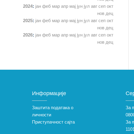
2024
:
јан
феб
мар
апр
мај
јун
јул
авг
сеп
окт
нов
дец
2025
:
јан
феб
мар
апр
мај
јун
јул
авг
сеп
окт
нов
дец
2026
:
јан
феб
мар
апр
мај
јун
јул
авг
сеп
окт
нов
дец
Информације
Се
Заштита података о
За 
личности
0800
Приступачност сајта
За 
110