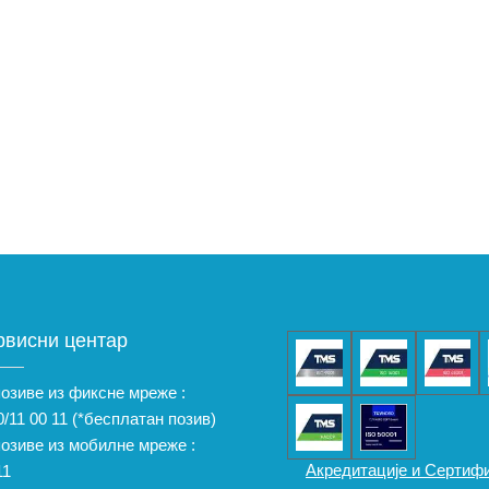
рвисни центар
позиве из фиксне мреже :
/11 00 11
(*бесплатан позив)
позиве из мобилне мреже :
Акредитације и Сертиф
11