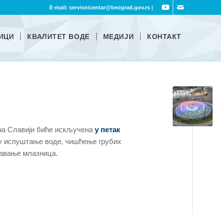
E-mail:
servisnicentar@beograd.gov.rs
|
ИЦИ
КВАЛИТЕТ ВОДЕ
МЕДИЈИ
КОНТАКТ
на Славији биће искључена
у петак
ју испуштање воде, чишћење грубих
шавање млазница.