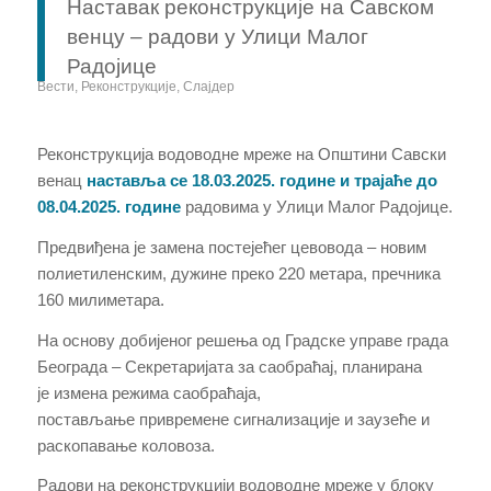
Наставак реконструкције на Савском
венцу – радови у Улици Малог
Радојице
Вести
,
Реконструкције
,
Слајдер
Реконструкција водоводне мреже на Општини Савски
венац
наставља се
18
.03.2025. године и трајаће до
08.04.2025. године
радовима у
Улици Малог Радојице
.
Предвиђена је замена постејећег цевовода – новим
полиетиленским, дужине преко 220 метара, пречника
160 милиметара.
На основу добијеног решења од Градске управе града
Београда – Секретаријата за саобраћај, планирана
је измена режима саобраћаја,
постављање привремене сигнализације и заузеће и
раскопавање коловоза.
Радови на реконструкцији водоводне мреже у блоку