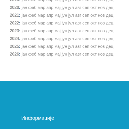
2020
:
јан
феб
мар
апр
мај
јун
јул
авг
сеп
окт
нов
дец
2021
:
јан
феб
мар
апр
мај
јун
јул
авг
сеп
окт
нов
дец
2022
:
јан
феб
мар
апр
мај
јун
јул
авг
сеп
окт
нов
дец
2023
:
јан
феб
мар
апр
мај
јун
јул
авг
сеп
окт
нов
дец
2024
:
јан
феб
мар
апр
мај
јун
јул
авг
сеп
окт
нов
дец
2025
:
јан
феб
мар
апр
мај
јун
јул
авг
сеп
окт
нов
дец
2026
:
јан
феб
мар
апр
мај
јун
јул
авг
сеп
окт
нов
дец
Информације