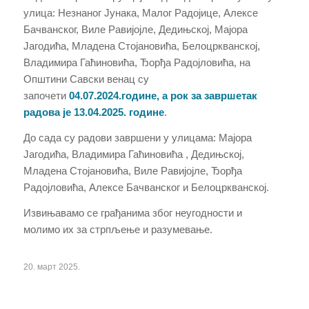
улица: Незнаног Јунака, Малог Радојице, Алексe
Бачванског, Виле Равијојле, Дедињској, Мајора
Јагодића, Младена Стојановића, Белоцркванск
ој
,
Владимира Гаћиновића, Ђорђа Радојловића,
на
Општини
Савски венац су
започети
04.07.2024.године, а рок за завршетак
радова је 13.04.2025.
год
ине
.
До сада су радови завршени у улицама
:
Мајора
Јагодића, Владимира Гаћиновића , Дедињској,
Младена Стојановића, Виле Равијојле, Ђорђа
Радојловића
,
Алексе Бачванског и
Белоцркванској
.
Извињавамо се грађанима због неугодности и
молимо их за стрпљење и разумевање.
20. март 2025.