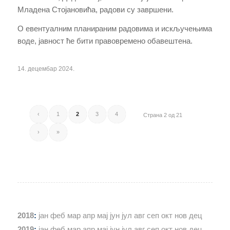
Младена Стојановића, радови су завршени.
О евентуалним планираним радовима и искључењима
воде, јавност ће бити правовремено обавештена.
14. децембар 2024.
‹
1
2
3
4
Страна 2 од 21
›
»
2018
:
јан
феб
мар
апр
мај
јун
јул
авг
сеп
окт
нов
дец
2019
:
јан
феб
мар
апр
мај
јун
јул
авг
сеп
окт
нов
дец