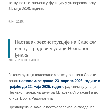
потпуности стављена у функцију у уговореном року
31.
м
аја 2025. године.
5. јун 2025.
Наставак реконструкције на Савском
венцу – радови у улици Незнаног
јунака
Вести
,
Реконструкције
Реконструкција водоводне мреже у општини Савски
венац
наставља се данас, 23. априла 2025. године и
трајаће до 22. маја 2025. године
радовима у улици
Незнаног јунака, на делу од Младена Стојановића до
улице Ђорђа Радојловића.
Предвиђена је замена постојећег ливено-гвозденог