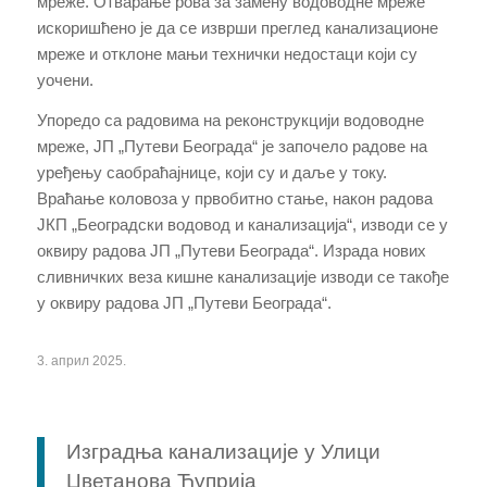
мреже
.
О
тварање рова за замену водоводне мреже
искоришћено је да се изврши преглед канализационе
мреже и отклоне мањи технички недостаци који су
уочени.
Упоредо са радовима на реконструкцији водоводне
мреже, ЈП „Путеви Београда“ је започело радове на
уређењу саобраћајнице, који су и даље у току.
Враћање коловоза у првобитно стање, након радова
ЈКП „Београдски водовод и канализација“, изводи се у
оквиру радова ЈП „Путеви Београда“. Израда нових
сливничких веза кишне канализације изводи се такође
у оквиру радова ЈП „Путеви Београда“.
3. април 2025.
Изградња канализације у Улици
Цветанова Ћуприја