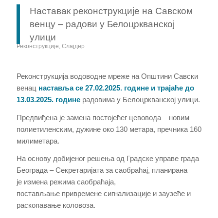
Наставак реконструкције на Савском
венцу – радови у Белоцркванској
улици
Реконструкције
,
Слајдер
Реконструкција водоводне мреже на Општини Савски
венац
наставља се 27.02.2025. године и трајаће до
13.03.2025. године
радовима у Белоцркванској улици.
Предвиђена је замена постојећег цевовода – новим
полиетиленским, дужине око 130 метара, пречника 160
милиметара.
На основу добијеног решења од Градске управе града
Београда – Секретаријата за саобраћај, планирана
је измена режима саобраћаја,
постављање привремене сигнализације и заузеће и
раскопавање коловоза.