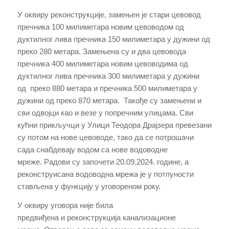
У оквиру реконструкције, замењен је стари цевовод
пречника 100 милиметара новим цевоводом од
дуктилног лива пречника 150 милиметара у дужини од
преко 280 метара. Замењена су и два цевовода
пречника 400 милиметара новим цевоводима од
дуктилног лива пречника 300 милиметара у дужини
од преко 880 метара и пречника 500 милиметара у
дужини од преко 870 метара. Такође су замењени и
сви одвојци као и везе у попречним улицама. Сви
кућни прикључци у Улици Теодора Драјзера превезани
су потом на нове цевоводе, тако да се потрошачи
сада снабдевају водом са нове водоводне
мреже.
Радови су
започети 20.09.2024. године
, а
р
еконструисана водоводна мрежа је у потпуности
стављена у функцију у уговореном року.
У оквиру уговора
није била
предвиђена
и
реконструкција канализационе