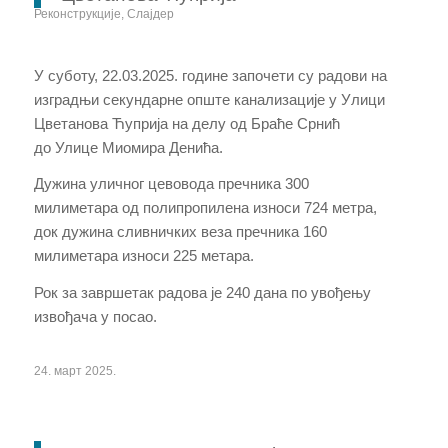
Реконструкције
,
Слајдер
У суботу,
22.03.2025. године започети су радови на
изградњи секундарне опште канализације у
У
лици
Цветанова Ћуприја
на делу
од Браће Срнић
до
Улице
Миомира Денића.
Дужина уличног цевовода пречника 300
милиметара
од полипропилена
износи 724 метра,
до
к
дужина сливничких веза пречника 160
милиметара износи 225 метара.
Рок за завршетак радова је 240 дана по увођењу
извођача у посао
.
24. март 2025.