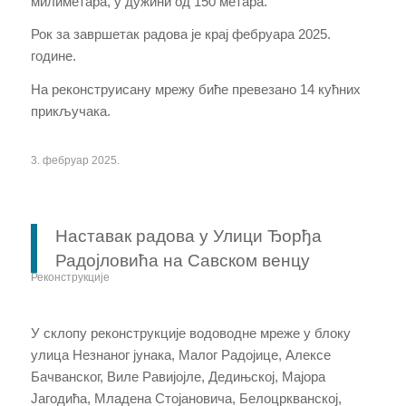
милиметара, у дужини од 150 метара.
Рок за завршетак радова је крај фебруара 2025.
године.
На реконструисану мрежу биће превезано 14 кућних
прикључака.
3. фебруар 2025.
Наставак радова у Улици Ђорђа
Радојловића на Савском венцу
Реконструкције
У склопу реконструкције водоводне мреже у блоку
улица Незнаног јунака, Малог Радојице, Алексе
Бачванског, Виле Равијојле, Дедињској, Мајора
Јагодића, Младена Стојановича, Белоцркванској,