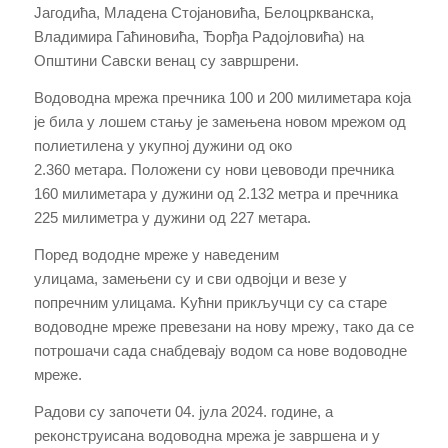
Јагодића, Младена Стојановића, Белоцркванска,
Владимира Гаћиновића, Ђорђа Радојловића) на
Општини Савски венац су завршрени.
Водоводна мрежа пречника 100 и 200 милиметара која
је била у лошем стању је замењена новом мрежом
o
д
полиетилена у укупној дужини од око
2.360
метара.
Положени су нови цевоводи пречника
160 милиметара у дужини од 2.132
метр
а и пречника
225 милиметра у дужини од 227
метара
.
Поред вододне мреже у наведеним
улицама,
замењени
су
и сви одвојци и везе у
попречним улицама. Kућни прикључци
су са старе
водоводне мреже
превезани на нов
у мрежу
, тако да се
потрошачи сада снабдевају водом са нове водоводне
мреже.
Радови су
започети
04
.
ј
ула 2024. године
, а
р
еконструисана водоводна мрежа је
завршена и
у