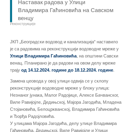
Наставак радова у Улици
Владимира Гаћиновића на Савском
венцу
Реконструкције
ЈКП „Београдски водовод и канализација“ наставило
је са радовима на реконструкцији водоводне мреже у
Улици Владимира Гаћиновића
, на општини Савски
венац. Планирано је да радови на овом делу мреже
трају
од 14.12.2024. године до 18.12.2024. године
.
Замена цеовода у овој улици одвија се у склопу
реконструкције водоводне мреже у блоку улица:
Незнаног јунака, Малог Радојице, Алексe Бачванског,
Виле Равијојле, Дедињској, Мајора Јагодића, Младена
Стојановића, Белоцркванској, Владимира Гаћиновића
и Ђорђа Радојловића.
У улицама Мајора Јагодића, делу улице Владимира
Гаћиновића, Дедињској, Виле Равијојле и Улици