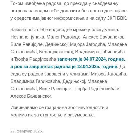
Током извођења радова, до прекида у снабдевању
потрошача водом неће долазити без претходне најаве
у средствима јавног информисања и на сајту ЈКП БВК.
Замена постојеће водоводне мреже у блоку улица:
Незнаног јунака, Малог Радојице, Алексe Бачванског,
Виле Равијојле, Дедињској, Мајора Јагодића, Младена
Стојановића, Белоцркванској, Владимира Гаћиновића
и Ђорђа Радојловића
започета је 04.07.2024. године,
а рок за завршетак радова је 13.04.2025. године
. До
сада су радови завршени у улицама: Мајора Јагодића,
Владимира Гаћиновића, Дедињској, Младена
Стојановића, Виле Равијојле, Ђорђа Радојловића и
Алексе Бачванског.
Извињавамо се грађанима због неугодности и
молимо их за стрпљење и разумевање.
27. фебруар 2025.