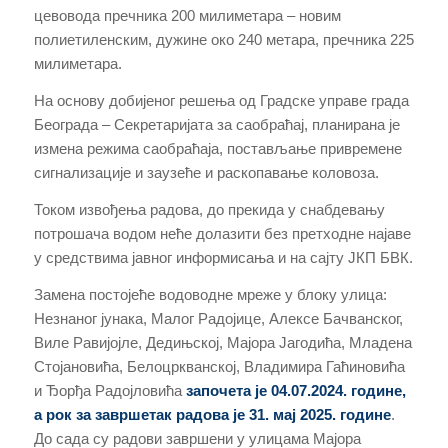
цевовода пречника 200 милиметара – новим
полиетиленским, дужине око 240 метара, пречника 225
милиметара.
На основу добијеног решења од Градске управе града
Београда – Секретаријата за саобраћај, планирана је
измена режима саобраћаја, постављање привремене
сигнализације и заузеће и раскопавање коловоза.
Током извођења радова, до прекида у снабдевању
потрошача водом неће долазити без претходне најаве
у средствима јавног информисања и на сајту ЈКП БВК.
Замена постојеће водоводне мреже у блоку улица:
Незнаног јунака, Малог Радојице, Алексe Бачванског,
Виле Равијојле, Дедињској, Мајора Јагодића, Младена
Стојановића, Белоцркванској, Владимира Гаћиновића
и Ђорђа Радојловића
започета је 04.07.2024. године,
а рок за завршетак радова је 31. мај 2025. године
.
До сада су радови завршени у улицама Мајора