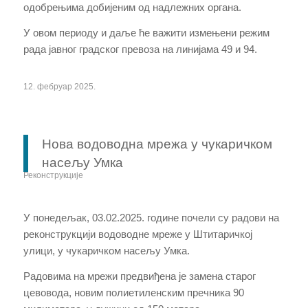
одобрењима добијеним од надлежних органа.
У овом периоду и даље ће важити измењени режим
рада јавног градског превоза на линијама 49 и 94.
12. фебруар 2025.
Нова водоводна мрежа у чукаричком
насељу Умка
Реконструкције
У понедељак, 03.02.2025. године почели су радови на
реконструкцији водоводне мреже у Штитаричкој
улици, у чукаричком насељу Умка.
Радовима на мрежи предвиђена је замена старог
цевовода, новим полиетиленским пречника 90