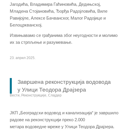
Јагодића, Владимира Гаћиновића, Дедињској,
Младена Стојановића, Ђорђа Радојловића, Виле
Равијојле, Алексе Бачванског, Малог Радојице и
Белоцркванској.
Извињавамо се грађанима због неугодности и молимо
их за стрпљење и разумевање.
23. април 2025.
Завршена реконструкција водовода
у Улици Теодора Драјзера
Вести
,
Реконструкције
,
Слајдер
ЈКП „Београдски водовод и канализација“ је завршило
радове на реконструкцији
преко 2.000
метара
водоведне мреже у Улици Теодора Драјзера.