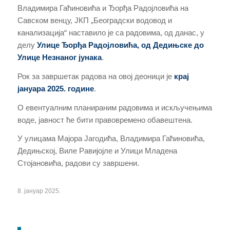
Владимира Гаћиновића и Ђорђа Радојловића на
Савском венцу, ЈКП „Београдски водовод и
канализација“ наставило је са радовима, од данас, у
делу
Улице Ђорђа Радојловића, од Дедињске до
Улице Незнаног јунака
.
Рок за завршетак радова на овој деоници је
крај
јануара 2025. године
.
О евентуалним планираним радовима и искључењима
воде, јавност ће бити правовремено обавештена.
У улицама Мајора Јагодића, Владимира Гаћиновића,
Дедињској, Виле Равијојле и Улици Младена
Стојановића, радови су завршени.
8. јануар 2025.