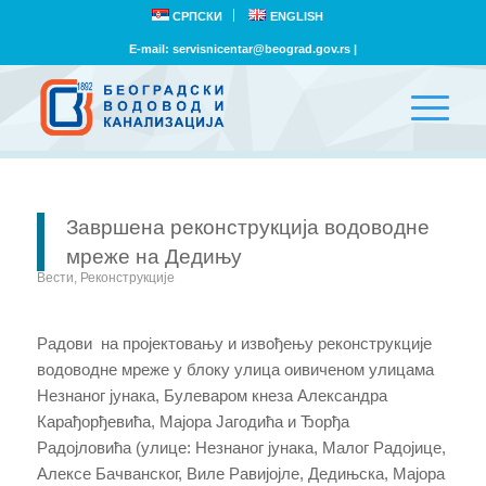
СРПСКИ
ENGLISH
E-mail:
servisnicentar@beograd.gov.rs
|
Завршена реконструкција водоводне
мреже на Дедињу
Вести
,
Реконструкције
Радови
на пројектовању и извођењу реконструкције
водоводне мреже у блоку улица оивиченом улицама
Незнаног јунака, Булеваром кнеза Александра
Карађорђевића, Мајора Јагодића и Ђорђа
Радојловића
(улице:
Незнаног јунака, Малог Радојице,
Алексе Бачв
анског, Виле Равијојле, Дедињска, Мајора