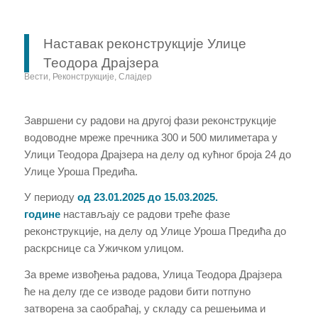
Наставак реконструкције Улице
Теодора Драјзера
Вести
,
Реконструкције
,
Слајдер
Завршени су радови на другој фази реконструкције
водоводне мреже пречника 300 и 500
милиметара
у
Улици Теодора Драјзера на делу од кућног броја 24 до
Улице Уроша Предића.
У периоду
од 23.01.2025 до
1
5.
0
3.202
5
.
године
настављају се радови треће фазе
реконструкције, на делу од Улице Уроша Предића до
раскрснице са Ужичком улицом.
За време извођења радова, Улица Теодора Драјзера
ће на делу где се изводе радови бити потпуно
затворена за саобраћај, у складу са решењима и