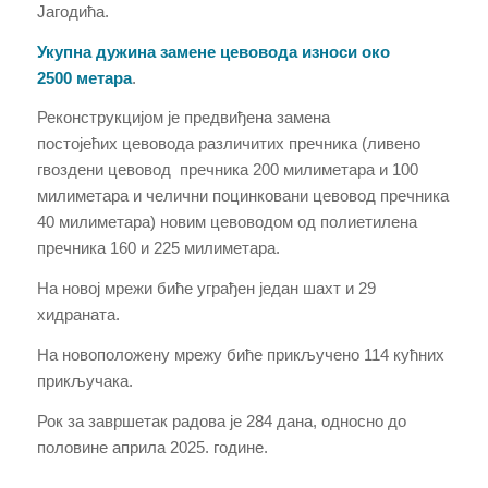
Јагодића.
Укупна дужина замене цевовода износи
око
2500
мет
а
ра
.
Реконструкцијом је предвиђена замена
постојећих
цевовода различитих пречника (ливено
гвоздени цевовод пречника 200 милиметара и 100
милиметара и челични поцинковани цевовод пречника
40 милиметара)
новим цевоводом од полиетилена
пречника
160 и 225
милиметара.
На новој мрежи биће уграђен један шахт и 29
хидраната.
На новоположену мрежу биће прикључено
114
кућних
прикључака.
Рок за завршетак радова је
284
данa, односно до
половине априла 2025.
г
одине.