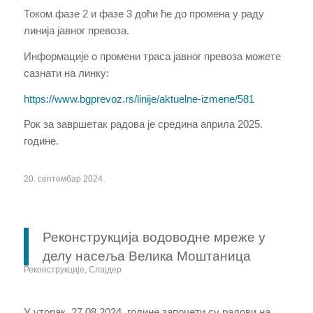
Током фазе 2 и фазе 3 доћи ће до промена у раду
линија јавног превоза.
Информације о промени траса јавног превоза можете
сазнати на линку:
https://www.bgprevoz.rs/linije/aktuelne-izmene/581
Рок за завршетак радова је средина априла 2025.
године.
20. септембар 2024.
Реконструкција водоводне мреже у
делу насеља Велика Моштаница
Реконструкције
,
Слајдер
У уторак,
27
.08.2024. године започети су радови на