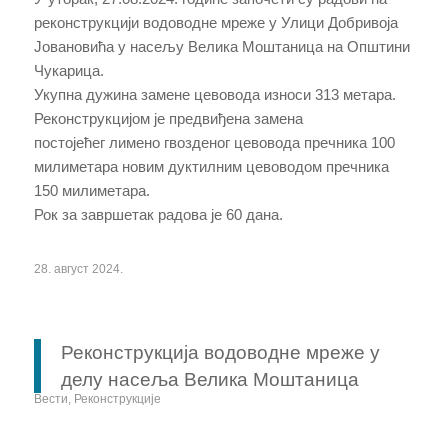
реконструкцији водоводне мреже у Улици
Добривоја
Јовановића
у
насељу Велика Моштаница
на Општини
Чукарица
.
Укупна дужина замене цевовода износи
313
метара.
Реконструкцијом је предвиђена замена
постојећег
лимено гвозденог
цевовода пречника 100
милиметара новим дуктилним цевоводом пречника
150 милиметара.
Рок за завршетак радова је 60 данa.
28. август 2024.
Реконструкција водоводне мреже у
делу насеља Велика Моштаница
Вести
,
Реконструкције