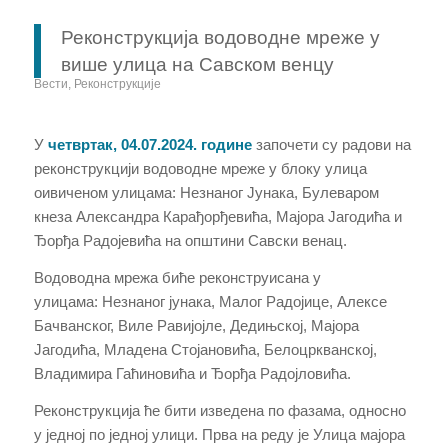
Реконструкција водоводне мреже у
више улица на Савском венцу
Вести
,
Реконструкције
У
четврт
ак,
0
4.0
7
.2024. године
започети су радови на
реконструкцији водоводне мреже у
блоку улица
оивиченом улицама: Незнаног Јунака, Булеваром
кнеза Александра Карађорђевића, Мајора Јагодића и
Ђорђа Радојевића
на општини
Савски венац
.
Водоводна мрежа биће реконструисана у
улицама:
Незнаног јунака, Малог Радојице, Алексе
Бачванског, Виле Равијојле, Дедињској, Мајора
Јагодића, Младена Стојановића, Белоцркванској,
Владимира Гаћиновића и Ђорђа Радојловића.
Реконструкција ће бити изведена по фазама, односно
у једној по једној улици. Прва на реду је Улица мајора