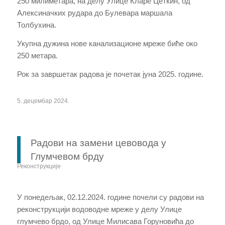
250 милиметара, на делу Улице Кларе Цеткин, од
Алексиначких рудара до Булевара маршала
Толбухина.
Укупна дужина нове канализационе мреже биће око
250 метара.
Рок за завршетак радова је почетак јуна 2025. године.
5. децембар 2024.
Радови на замени цевовода у
Глумчевом брду
Реконструкције
У понедељак, 02.12.2024. године почели су радови на
реконструкцији водоводне мреже у делу Улице
глумчево брдо, од Улице Милисава Горуновића до