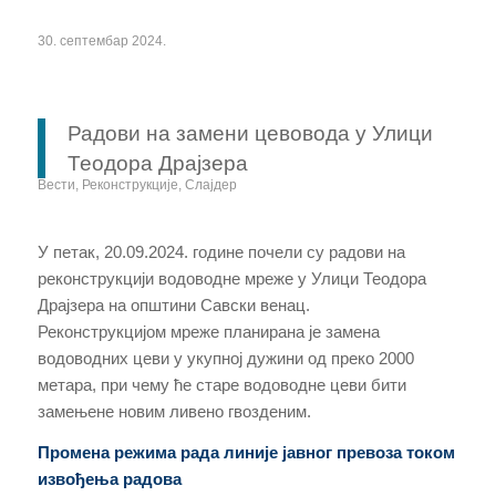
30. септембар 2024.
Радови на замени цевовода у Улици
Теодора Драјзера
Вести
,
Реконструкције
,
Слајдер
У петак, 20.09.2024. године почели су радови на
реконструкцији водоводне мреже у Улици Теодора
Драјзера на општини Савски венац.
Реконструкцијом мреже планирана је замена
водоводних цеви у укупној дужини од преко 2000
метара, при чему ће старе водоводне цеви бити
замењене новим ливено гвозденим.
Промена режима рада линије јавног превоза током
извођења радова