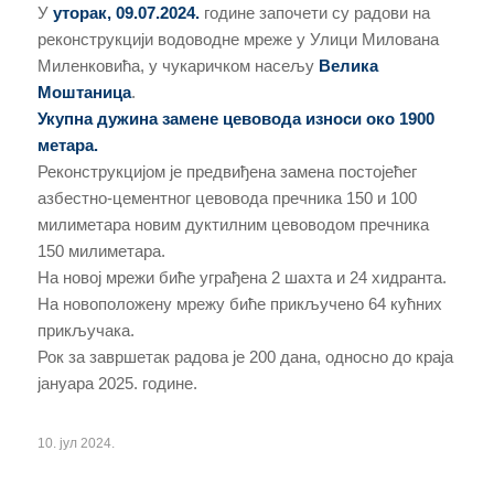
У
уторак, 09.07.2024.
године започети су радови на
реконструкцији водоводне мреже у Улици Милована
Миленковића, у чукаричком насељу
Велика
Моштаница
.
Укупна дужина замене цевовода износи око 1900
метара.
Реконструкцијом је предвиђена замена постојећег
азбестно-цементног цевовода пречника 150 и 100
милиметара новим дуктилним цевоводом пречника
150 милиметара.
На новој мрежи биће уграђена 2 шахта и 24 хидранта.
На новоположену мрежу биће прикључено 64 кућних
прикључака.
Рок за завршетак радова је 200 данa, односно до краја
јануара 2025. године.
10. јул 2024.