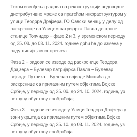
Током извођења радова на реконструкцији водоводне
дистрибутивне мреже са пратећом инфраструктуром у
улици Теодора Драјзера, ГО Савски венац, у делу од
раскрснице са Улицом патријарха Павла до црпне
станице Топчидер – фазе 2 и 3, у временском периоду
од 25. 09. до 03. 11. 2024. године доћи ће до измена у
раду линија јавног превоза.
Фаза 2 – радови се изводе од раскрснице Теодора
Драјзера – Булевар патријарха Павла – Булевар
војводе Путника – Булевар војводе Мишића до
раскрснице са прилазним путем објектима Војске
Србије, у периоду од 25. 09. до 24. 10. 2024. године, уз
потпуну обуставу саобраћаја;
Фаза 3 – радови се изводе у Улици Теодора Драјзера у
зони укрштаја са прилазним путем објектима Војске
Србије, у периоду од 25. 10. до 03. 11. 2024. године, уз
потпуну обуставу саобраћаја.