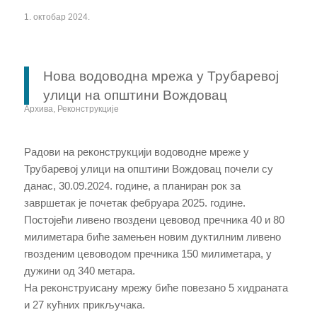
1. октобар 2024.
Нова водоводна мрежа у Трубаревој
улици на општини Вождовац
Архива
,
Реконструкције
Радови на реконструкцији водоводне мреже у
Трубаревој улици на општини Вождовац почели су
данас, 30.09.2024. године, а планиран рок за
завршетак је почетак фебруара 2025. године.
Постојећи ливено гвоздени цевовод пречника 40 и 80
милиметара биће замењен новим дуктилним ливено
гвозденим цевоводом пречника 150 милиметара, у
дужини од 340 метара.
На реконструисану мрежу биће повезано 5 хидраната
и 27 кућних прикључака.