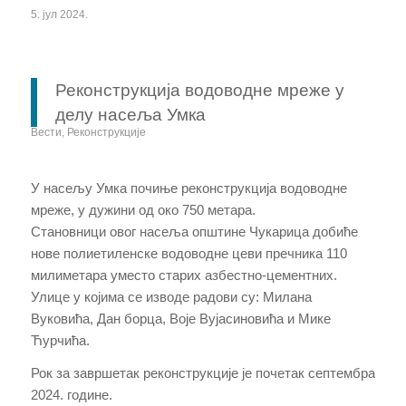
5. јул 2024.
Реконструкција водоводне мреже у
делу насеља Умка
Вести
,
Реконструкције
У насељу Умка почиње реконструкција водоводне
мреже, у дужини од око 750 метара.
Становници овог насеља општине Чукарица добиће
нове полиетиленске водоводне цеви пречника 110
милиметара уместо старих азбестно-цементних.
Улице у којима се изводе радови су: Милана
Вуковића, Дан борца, Воје Вујасиновића и Мике
Ћурчића.
Рок за завршетак реконструкције је почетак септембра
2024. године.