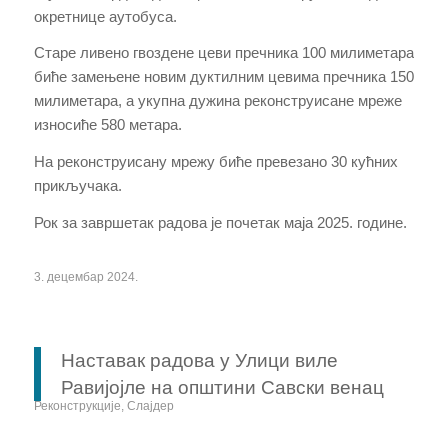
окретнице аутобуса.
Старе ливено гвоздене цеви пречника 100 милиметара
биће замењене новим дуктилним цевима пречника 150
милиметара, а укупна дужина реконструисане мреже
износиће 580 метара.
На реконструисану мрежу биће превезано 30 кућних
прикључака.
Рок за завршетак радова је почетак маја 2025. године.
3. децембар 2024.
Наставак радова у Улици виле
Равијојле на општини Савски венац
Реконструкције
,
Слајдер