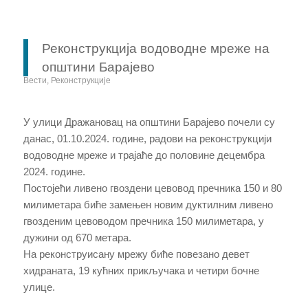
Реконструкција водоводне мреже на
општини Барајево
Вести
,
Реконструкције
У улици Дражановац на општини Барајево почели су
данас, 01.10.2024. године, радови на реконструкцији
водоводне мреже и трајаће до половине децембра
2024. године.
Постојећи ливено гвоздени цевовод пречника 150 и 80
милиметара биће замењен новим дуктилним ливено
гвозденим цевоводом пречника 150 милиметара, у
дужини од 670 метара.
На реконструисану мрежу биће повезано девет
хидраната, 19 кућних прикључака и четири бочне
улице.