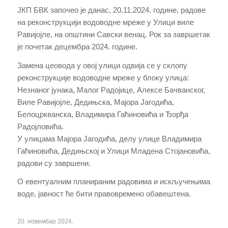
ЈКП БВК започео је данас, 20.11.2024. године, радове
на реконструкцији водоводне мреже у Улици виле
Равијојле, на општини Савски венац. Рок за завршетак
је почетак децембра 2024. године.
Замена цеовода у овој улици одвија се у склопу
реконструкције водоводне мреже у блоку улица:
Незнаног јунака, Малог Радојице, Алексе Бачванског,
Виле Равијојле, Дедињска, Мајора Јагодића,
Белоцркванска, Владимира Гаћиновића и Ђорђа
Радојловића.
У улицама Мајора Јагодића, делу улице Владимира
Гаћиновића, Дедињској и Улици Младена Стојановића,
радови су завршени.
О евентуалним планираним радовима и искључењима
воде, јавност ће бити правовремено обавештена.
20. новембар 2024.