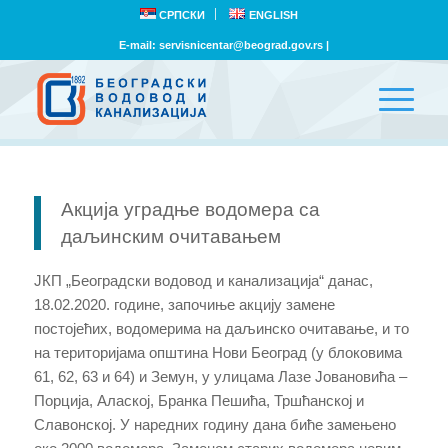
СРПСКИ
ENGLISH
E-mail:
servisnicentar@beograd.gov.rs
|
Акција уградње водомера са
даљинским очитавањем
ЈКП „Београдски водовод и канализација“ данас,
18.02.2020. годинe, започиње акцију замене
постојећих, водомерима на даљинско очитавање, и то
на територијама општина Нови Београд (у блоковима
61, 62, 63 и 64) и Земун, у улицама Лазе Јовановића –
Порција, Алаској, Бранка Пешића, Тршћанској и
Славонској. У наредних годину дана биће замењено