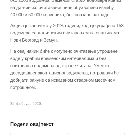
око 2000 водомера. Заменом старих водомера новим
на даљинско очитавање биће обухваћено између
40.000 и 50.000 корисника, без новчане накнаде.
Акција је започета у 2019. години, када је уграђено 158
водомера са даљинским очитавањем на општинама
Нови Београд и Земун.
На овај начин биће омогућено очитавање утрошене
воде у краћим временским интервалима и без
очитавања водомера од стране читача. Уместо
досадашњег аконтационог задужења, потрошачи ће
добијати рачуне са исказаном стварном месечном
потрошњом.
25. фебруар 2020.
Подели овај текст