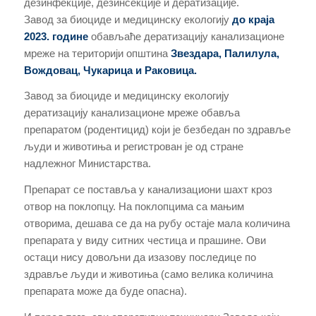
дезинфекције, дезинсекције и дератизације.
Завод за биоциде и медицинску екологију
до краја
2023. године
обављаће дератизацију канализационе
мреже на територији општина
Звездара, Палилула,
Вождовац, Чукарица и Раковица.
Завод за биоциде и медицинску екологију
дератизацију канализационе мреже обавља
препаратом (родентицид) који је безбедан по здравље
људи и животиња и регистрован је од стране
надлежног Министарства.
Препарат се поставља у канализациони шахт кроз
отвор на поклопцу. На поклопцима са мањим
отворима, дешава се да на рубу остаје мала количина
препарата у виду ситних честица и прашине. Ови
остаци нису довољни да изазову последице по
здравље људи и животиња (само велика количина
препарата може да буде опасна).