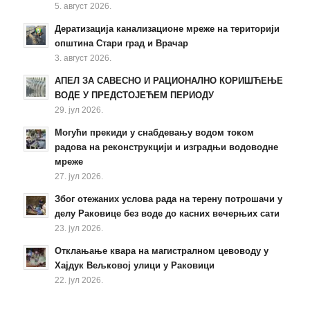
5. август 2026.
Дератизација канализационе мреже на територији
општина Стари град и Врачар
3. август 2026.
АПЕЛ ЗА САВЕСНО И РАЦИОНАЛНО КОРИШЋЕЊЕ
ВОДЕ У ПРЕДСТОЈЕЋЕМ ПЕРИОДУ
29. јул 2026.
Могући прекиди у снабдевању водом током
радова на реконструкцији и изградњи водоводне
мреже
27. јул 2026.
Због отежаних услова рада на терену потрошачи у
делу Раковице без воде до касних вечерњих сати
23. јул 2026.
Отклањање квара на магистралном цевоводу у
Хајдук Вељковој улици у Раковици
22. јул 2026.