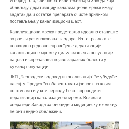
И поред тога, сви оперативни техничари Завода који
обављају дератизацију канализационе мреже имају
задатак да и остатке препарата очисте приликом
постављања у канализациони шахт.
Канализациона мрежа представља идеално станиште
за раст и размножавање глодара. Из тог разлога је
неопходно редовно спровођење дератизације
канализационе мреже у циљу смањења популације
пацова и спречавања појаве заразних болести у
хуманој популацији.
ЈКП „Београдски водовод и канализација“ ће убудуће
на сајту Предузећа обавештавати јавност на којим
општинама и у ком периоду ће се спроводити
дератизација канализационе мреже. Возила и
оператери Завода за биоциде и медицинску екологију
ће бити видно обележени.