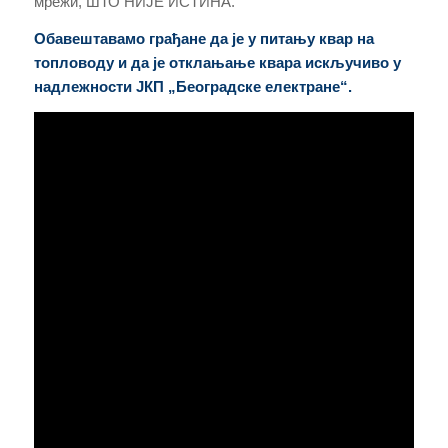
мрежи, ШТО НИЈЕ ИСТИНА.
Обавештавамо грађане да је у питању квар на
топловоду и да је отклањање квара искључиво у
надлежности ЈКП „Београдске електране“.