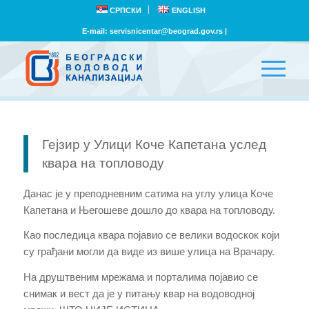
СРПСКИ
ENGLISH
E-mail:
servisnicentar@beograd.gov.rs
|
Гејзир у Улици Коче Капетана услед
квара на топловоду
Данас је у преподневним сатима на углу улица Коче
Капетана и Његошеве дошло до квара на топловоду.
Као последица квара појавио се велики водоскок који
су грађани могли да виде из више улица на Врачару.
На друштвеним мрежама и порталима појавио се
снимак и вест да је у питању квар на водоводној