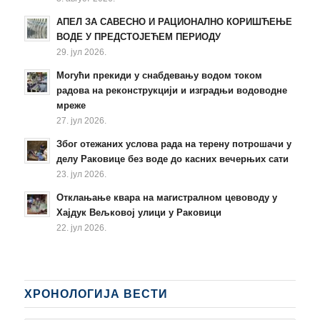
АПЕЛ ЗА САВЕСНО И РАЦИОНАЛНО КОРИШЋЕЊЕ
ВОДЕ У ПРЕДСТОЈЕЋЕМ ПЕРИОДУ
29. јул 2026.
Могући прекиди у снабдевању водом током
радова на реконструкцији и изградњи водоводне
мреже
27. јул 2026.
Због отежаних услова рада на терену потрошачи у
делу Раковице без воде до касних вечерњих сати
23. јул 2026.
Отклањање квара на магистралном цевоводу у
Хајдук Вељковој улици у Раковици
22. јул 2026.
ХРОНОЛОГИЈА ВЕСТИ