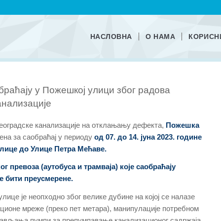
НАСЛОВНА
О НАМА
КОРИСН
браћају у Пожешкој улици због радова
анализације
Београдске канализације на отклањању дефекта,
Пожешка
ена за саобраћај у периоду
од 07. до 14. јуна 2023. године
улице до Улице Петра Мећаве.
ог превоза (аутобуса и трамваја) које саобраћају
е бити преусмерене.
ице је неопходно због велике дубине на којој се налазе
ционе мреже (преко пет метара), манипулације потребном
тављања пумпи за препумпавање канализационог садржаја.