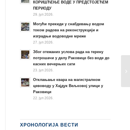
КОРИШЋЕЊЕ ВОДЕ У ПРЕДСТОЈЕЋЕМ
ПЕРИОДУ
29. јул 2026.
Могући прекиди у снабдевању водом
током радова на реконструкцији и
изградњи водоводне мреже
27. јул 2026.
Због отежаних услова рада на терену
потрошачи у делу Раковице без воде до
касних вечерњих сати
23. јул 2026.
Отклањање квара на магистралном
цевоводу у Хајдук Вељковој улици у
Раковици
22. јул 2026.
ХРОНОЛОГИЈА ВЕСТИ