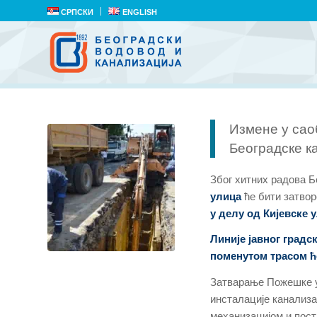
СРПСКИ
ENGLISH
Измене у сао
Београдске к
Због хитних радова 
улица
ће бити затвор
у делу од Кијевске 
Линије јавног градск
поменутом трасом ћ
Затварање Пожешке ул
инсталације канализа
механизацијом и пос