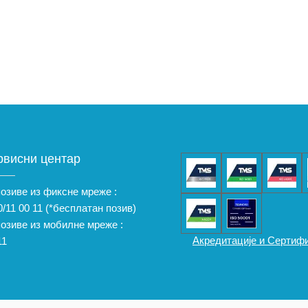
рвисни центар
позиве из фиксне мреже :
/11 00 11
(*бесплатан позив)
позиве из мобилне мреже :
Акредитације и Сертиф
11