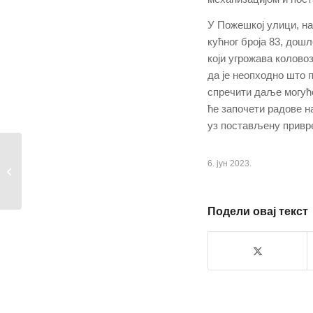
У Пожешкој улици, на
кућног броја 83, дош
који угрожава коловоз
да је неопходно што
спречити даље могућ
ће започети радове на
уз постављену привре
Апел поводом
6. јун 2023.
непримереног
коришћења градских...
Подели овај текст