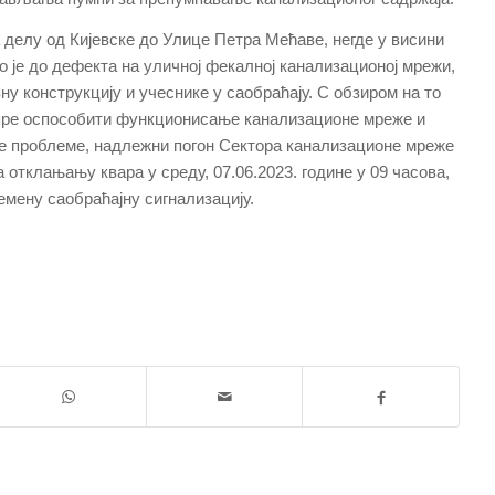
 делу од Кијевске до Улице Петра Мећаве, негде у висини
ло је до дефекта на уличној фекалној канализационој мрежи,
ну конструкцију и учеснике у саобраћају. С обзиром на то
 пре оспособити функционисање канализационе мреже и
е проблеме, надлежни погон Сектора канализационе мреже
 отклањању квара у среду, 07.06.2023. године у 09 часова,
мену саобраћајну сигнализацију.