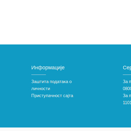
Информације
Се
Заштита података о
За 
личности
0800
Приступачност сајта
За 
110