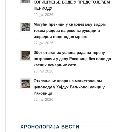
КОРИШЋЕЊЕ ВОДЕ У ПРЕДСТОЈЕЋЕМ
ПЕРИОДУ
29. јул 2026.
Могући прекиди у снабдевању водом
током радова на реконструкцији и
изградњи водоводне мреже
27. јул 2026.
Због отежаних услова рада на терену
потрошачи у делу Раковице без воде до
касних вечерњих сати
23. јул 2026.
Отклањање квара на магистралном
цевоводу у Хајдук Вељковој улици у
Раковици
22. јул 2026.
ХРОНОЛОГИЈА ВЕСТИ