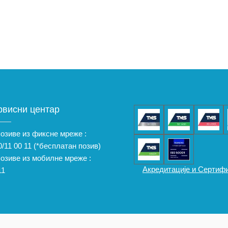
рвисни центар
позиве из фиксне мреже :
/11 00 11
(*бесплатан позив)
позиве из мобилне мреже :
Акредитације и Сертиф
11