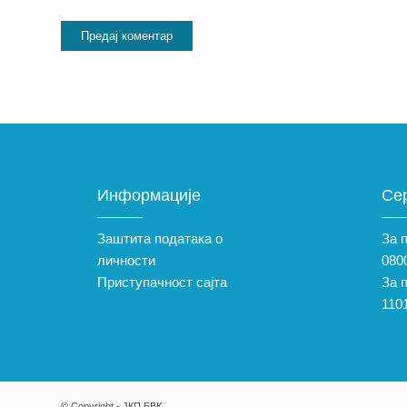
Информације
Се
Заштита података о
За 
личности
0800
Приступачност сајта
За 
110
© Copyright - ЈКП БВК