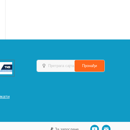
икати
За запослене