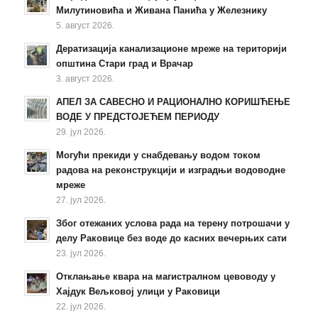
Милутиновића и Живана Панића у Железнику
5. август 2026.
Дератизација канализационе мреже на територији
општина Стари град и Врачар
3. август 2026.
АПЕЛ ЗА САВЕСНО И РАЦИОНАЛНО КОРИШЋЕЊЕ
ВОДЕ У ПРЕДСТОЈЕЋЕМ ПЕРИОДУ
29. јул 2026.
Могући прекиди у снабдевању водом током
радова на реконструкцији и изградњи водоводне
мреже
27. јул 2026.
Због отежаних услова рада на терену потрошачи у
делу Раковице без воде до касних вечерњих сати
23. јул 2026.
Отклањање квара на магистралном цевоводу у
Хајдук Вељковој улици у Раковици
22. јул 2026.