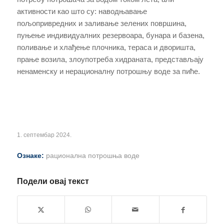
активности као што су: наводњавање
пољопривредних и заливање зелених површина,
пуњење индивидуалних резервоара, бунара и базена,
поливање и хлађење плочника, тераса и дворишта,
прање возила, злоупотреба хидраната, представљају
ненаменску и нерационалну потрошњу воде за пиће.
1. септембар 2024.
Ознаке:
рационална потрошња воде
Подели овај текст