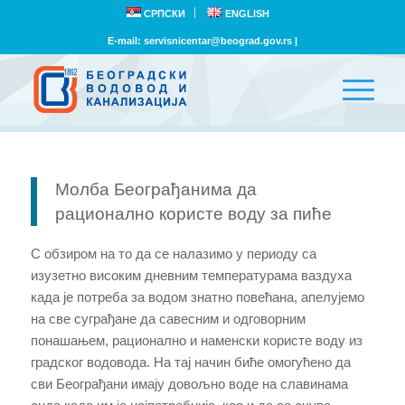
СРПСКИ
ENGLISH
E-mail:
servisnicentar@beograd.gov.rs
|
Молба Београђанима да
рационално користе воду за пиће
С обзиром на то да се налазимо у периоду са
изузетно високим дневним температурама ваздуха
када је потреба за водом знатно повећана, апелујемо
на све суграђане да савесним и одговорним
понашањем, рационално и наменски користе воду из
градског водовода. На тај начин биће омогућено да
сви Београђани имaју дoвoљнo вoдe на славинама