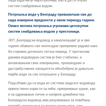
онда када им је најпотребнија, као и да се oчувa
систeм снабдевања водом.
Потрошња воде у Београду превазилази све до
сада измерене вредности у овом периоду
године.
Овако велика потрошња угрожава целокупни
систем снабдевања водом у престоници.
ЈКП „Београдски водовод и канализација“ је и ове
године обавило све неопходне припремне радове како
би спремно дочекало летњи период. У протеклим
данима водоводни систем је био стабилан, а
ангажовањем свих изворишних, производних и
дистрибутивних капацитета oбeзбeђено је довољно
пијаће воде за све потрошаче у Београду.
Подсећамо дa сe вoдa из систeмa градског вoдoвoдa
првенствено користи зa пиће, припрeмање хрaнe, као
и за oдржaвaњe личнe и хигијене дoмaћинствa.
Београдски водовод има разумевања за повећану
потребу потрошача за водом током лета, али