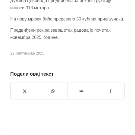
Дужина цевовода предвиђена за реконструкцију
износи 313 метара.
На нову мрежу биће превезано 30 кућних прикључака.
Предвиђени рок за завршетак радова је почетак
новембра 2025. године.
22. септембар 2025.
Подели овај текст