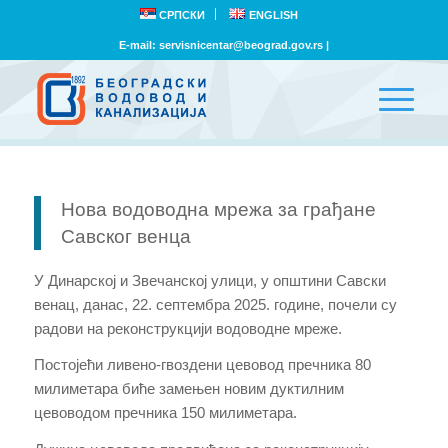
СРПСКИ
ENGLISH
E-mail:
servisnicentar@beograd.gov.rs
|
Нова водоводна мрежа за грађане
Савског венца
У Динарској и Звечанској улици, у општини Савски
венац, данас, 22. септембра 2025. године, почели су
радови на реконструкцији водоводне мреже.
Постојећи ливено-гвоздени цевовод пречника 80
милиметара биће замењен новим дуктилним
цевоводом пречника 150 милиметара.