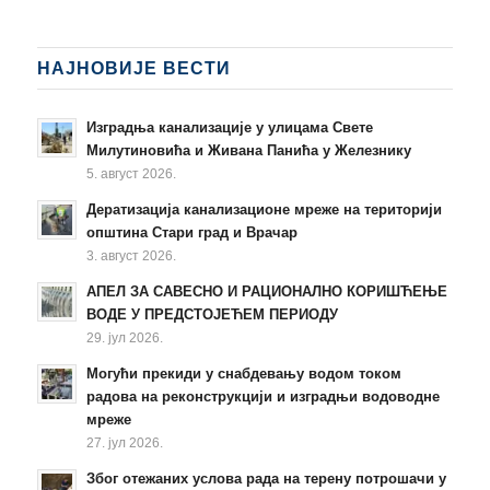
НАЈНОВИЈЕ ВЕСТИ
Изградња канализације у улицама Свете
Милутиновића и Живана Панића у Железнику
5. август 2026.
Дератизација канализационе мреже на територији
општина Стари град и Врачар
3. август 2026.
АПЕЛ ЗА САВЕСНО И РАЦИОНАЛНО КОРИШЋЕЊЕ
ВОДЕ У ПРЕДСТОЈЕЋЕМ ПЕРИОДУ
29. јул 2026.
Могући прекиди у снабдевању водом током
радова на реконструкцији и изградњи водоводне
мреже
27. јул 2026.
Због отежаних услова рада на терену потрошачи у