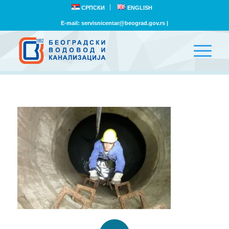
СРПСКИ
ENGLISH
E-mail:
servisnicentar@beograd.gov.rs
|