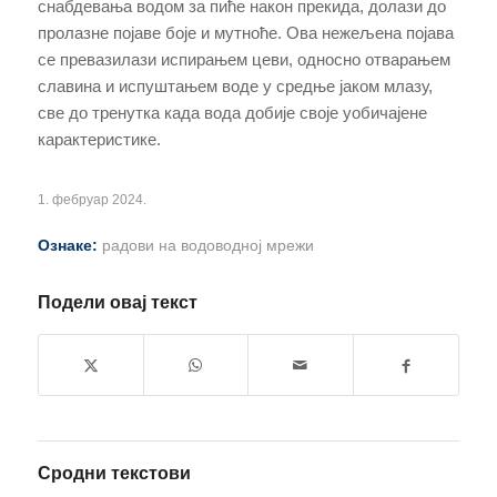
снабдевања водом за пиће након прекида, долази до
пролазне појаве боје и мутноће. Ова нежељена појава
се превазилази испирањем цеви, односно отварањем
славина и испуштањем воде у средње јаком млазу,
све до тренутка када вода добије своје уобичајене
карактеристике.
1. фебруар 2024.
Ознаке:
радови на водоводној мрежи
Подели овај текст
Сродни текстови