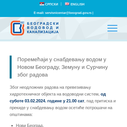
СРПСКИ
ENGLISH
E-mail:
servisnicentar@beograd.gov.rs
|
Поремећаји у снабдевању водом у
Новом Београду, Земуну и Сурчину
због радова
Због неодложних радова на превезивању
хидротехничког објекта на водоводни систем,
од
суботе 03.0
2
.2024. године у 21.00 сат
, пад притиска и
прекиде у снабдевању водом осетиће потрошачи на
општинама:
Нови Београд,