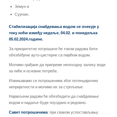
Земун и
Сурчин.
Стабилизација снабдевања водом се очекује у
току ноћи између недеље, 04.02. и понедељка
05.02.2024.године.
За приоритетне потрошаче ће током радова бити
обезбеђене ауто-цистерне са пијаћом водом.
Молимо грађане да припреме неопходну залиху воде
за пиће и основне потребе.
Извињавамо се потрошачима због потенцијалних
непријатности и молимо их за стрпљење.
Најављени радови ће обезбедити да снабдевање
водом и надаље буде поуздано и редовно.
Савет потрошачима
: при сваком успостављању