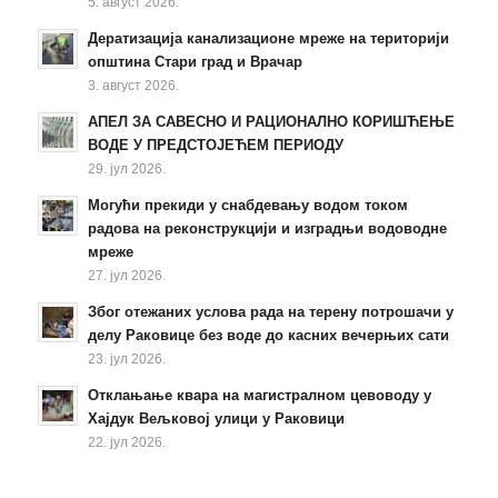
5. август 2026.
Дератизација канализационе мреже на територији
општина Стари град и Врачар
3. август 2026.
АПЕЛ ЗА САВЕСНО И РАЦИОНАЛНО КОРИШЋЕЊЕ
ВОДЕ У ПРЕДСТОЈЕЋЕМ ПЕРИОДУ
29. јул 2026.
Могући прекиди у снабдевању водом током
радова на реконструкцији и изградњи водоводне
мреже
27. јул 2026.
Због отежаних услова рада на терену потрошачи у
делу Раковице без воде до касних вечерњих сати
23. јул 2026.
Отклањање квара на магистралном цевоводу у
Хајдук Вељковој улици у Раковици
22. јул 2026.