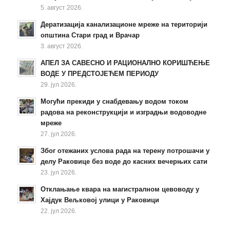
5. август 2026.
Дератизација канализационе мреже на територији
општина Стари град и Врачар
3. август 2026.
АПЕЛ ЗА САВЕСНО И РАЦИОНАЛНО КОРИШЋЕЊЕ
ВОДЕ У ПРЕДСТОЈЕЋЕМ ПЕРИОДУ
29. јул 2026.
Могући прекиди у снабдевању водом током
радова на реконструкцији и изградњи водоводне
мреже
27. јул 2026.
Због отежаних услова рада на терену потрошачи у
делу Раковице без воде до касних вечерњих сати
23. јул 2026.
Отклањање квара на магистралном цевоводу у
Хајдук Вељковој улици у Раковици
22. јул 2026.