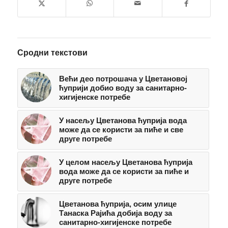
Сродни текстови
Већи део потрошача у Цветановој
ћуприји добио воду за санитарно-
хигијенске потребе
У насељу Цветанова ћуприја вода
може да се користи за пиће и све
друге потребе
У целом насељу Цветанова ћуприја
вода може да се користи за пиће и
друге потребе
Цветанова ћуприја, осим улице
Танаска Рајића добија воду за
санитарно-хигијенске потребе