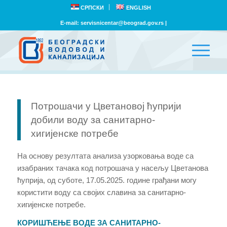
СРПСКИ
ENGLISH
E-mail:
servisnicentar@beograd.gov.rs
|
Потрошачи у Цветановој ћуприји
добили воду за санитарно-
хигијенске потребе
На основу резултата анализа
узорковања воде
са
изабраних тачака код потрошача
у насељу Цветанова
ћуприја, од суботе, 17.05.2025. године грађани могу
користити воду са својих славина за санитарно-
хигијенске потребе.
КОРИШЋЕЊЕ ВОДЕ ЗА САНИТАРНО-