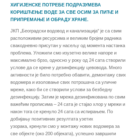
ХИГИЈЕНСКЕ ПОТРЕБЕ ПОДРАЗУМЕВА
КОРИШЋЕЊЕ ВОДЕ ЗА СВЕ ОСИМ ЗА ПИЋЕ
И
ПРИПРЕМАЊЕ И ОБРАДУ ХРАНЕ
.
ЈКП „Београдски водовод и канализација“ је са свим
расположивим ресурсима и великим бројем радника
свакодневно присутан у насељу од момента настанка
проблема. Уложили смо изузетно велике напоре и
максимално брзо, односно у року од 24 сата створили
услове да се крене у дезинфекцију цевовода. Много
активности је било потребно обавити, демонтажу свих
водомера и изоловање свих потрошача са уличне
мреже, како би се створили услови за безбедну
дезинфекцију. Затим је мрежа дезинфикована по свим
важећим прописима – 24 сата је стајао хлор у мрежи и
након тога се кренуло 24 сата са испирањем. По
добијању позитивних резултата узетих
узорака, кренули смо у монтажу нових водомера за
све објекте (око 200 објеката), успешно завршили