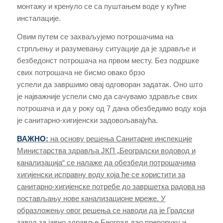
монтажу и кренуло се са пуштањем воде у кућне
инсталације.
О
вим путем
се
захваљујемо потрошачима на
стрпљењу и разумевању ситуације да је здравље и
безбедонст потрошача на првом месту.
Б
ез подршке
свих
потрошача
не бисмо овако брзо
успели
да
заврши
мо
овај
одговоран
задатак
. Оно што
је најважније успели смо да сачувамо здравље свих
потрошача и да у року од 7 дана обезбедимо воду која
је санитарно-хигијенски задовољавајућа.
ВАЖНО:
на основу решења Санитарне инспекције
Министарства здравља ЈКП „Београдски водовод и
канализација“ се налаже да обезбеди потрошачима
хигијенски исправну воду која ће се користити за
санитарно-хигијенске потребе до завршетка радова на
постављању нове канализационе мреже. У
образложењу овог решења се наводи да је Градски
завод за јавно здравље Београд дао препоруку и