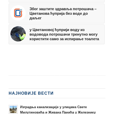
Због заштите здравља потрошача –
Цветанова ћуприја без воде до
даљег
у Цветановој ћуприји воду из
водовода потрошачи тренутно могу
користити само за испирање тоалета
НАЈНОВИЈЕ ВЕСТИ
Изградња канализације у улицама Свете
Милутиновића и Живана Панића у Железнику