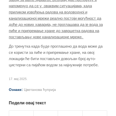
напоменуо да се у оваквим ситуацијама, када
приликом извођења радова на водоводној и
канализационој мрежи реално постоји могућност да
дође до нових хаварија, не проглашава да је вода за
пиће и припремање хране до завршетка радова на
постављању нове канализационе мреже.
До тренутка када буде проглашено да вода може да
се користи за пиће и припремање хране, на овој
локацији ће бити постављен довољан број ауто-
цистерни са пијаћом водом за најнужније потребе.
17. мај 2025.
Ознаке:
Цветанова ћуприја
Подели овај текст