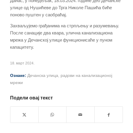
Данас, у понедељак, 18.03.2024. године део Дечанске
улице од Нушићеве до Трга Николе Пашића биће
поново пуштен у саобраћај.
Захваљујемо грађанима на стрпљењу и разумевању.
После санације два квара, улична канализациона
мрежа у Дечанској улици функционисаће у пуном
капацитету.
18. март 2024.
Ознаке:
Дечанска улица
,
радови на канализационој
мрежи
Подели овај текст