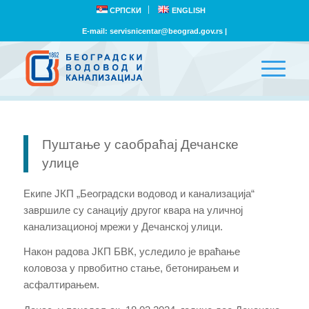
СРПСКИ
ENGLISH
E-mail:
servisnicentar@beograd.gov.rs
|
Пуштање у саобраћај Дечанске
улице
Екипе ЈКП „Београдски водовод и канализација“
завршиле су санацију другог квара на уличној
канализационој мрежи у Дечанској улици.
Након радова ЈКП БВК, уследило је враћање
коловоза у првобитно стање, бетонирањем и
асфалтирањем.