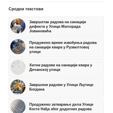
Сродни текстови
Завршетак радова на санацији
дефекта у Улици Милорада
Јовановића
Продужено време извођења радова
на санацији квара у Рузвелтовој
улици
Хитни радови на санацији квара у
Дечанској улици
Завршени радови у Улици Љутице
Богдана
Продужено затварање дела Улице
Косте Нађа због додатних радова