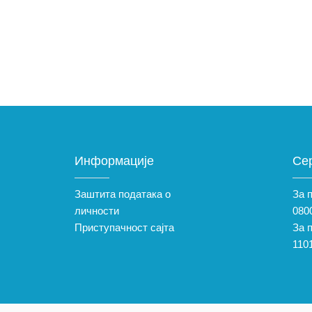
Информације
Се
Заштита података о
За 
личности
0800
Приступачност сајта
За 
110