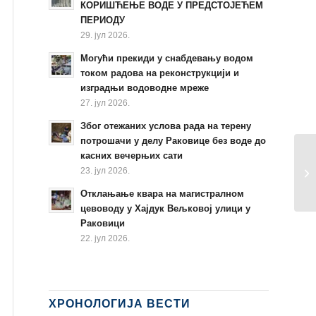
КОРИШЋЕЊЕ ВОДЕ У ПРЕДСТОЈЕЋЕМ
ПЕРИОДУ
29. јул 2026.
Могући прекиди у снабдевању водом
током радова на реконструкцији и
изградњи водоводне мреже
27. јул 2026.
Због отежаних услова рада на терену
потрошачи у делу Раковице без воде до
касних вечерњих сати
23. јул 2026.
Отклањање квара на магистралном
цевоводу у Хајдук Вељковој улици у
Раковици
22. јул 2026.
ХРОНОЛОГИЈА ВЕСТИ