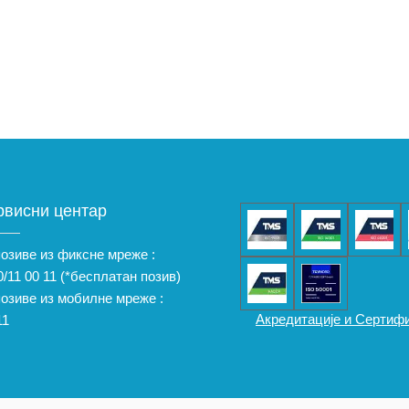
рвисни центар
позиве из фиксне мреже :
/11 00 11
(*бесплатан позив)
позиве из мобилне мреже :
Акредитације и Сертиф
11