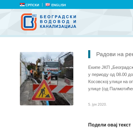
СРПСКИ
ENGLISH
Радови на ре
Екипе ЈКП „Београдски
у периоду од 08.00 до
Косовској улици на о
улице (од Палмотићев
5. јун 2020.
Подели овај текст