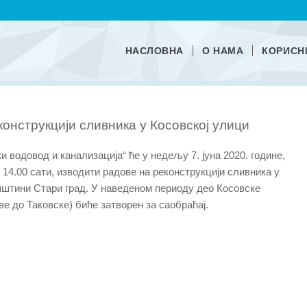
НАСЛОВНА
О НАМА
КОРИСН
конструкцији сливника у Косовској улици
 водовод и канализација“ ће у недељу 7. јуна 2020. године,
 14.00 сати, изводити радове на реконструкцији сливника у
пштини Стари град. У наведеном периоду део Косовске
е до Таковске) биће затворен за саобраћај.