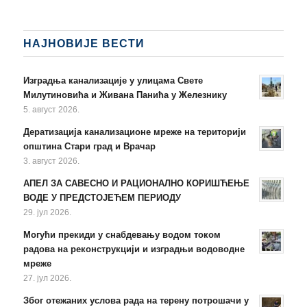
НАЈНОВИЈЕ ВЕСТИ
Изградња канализације у улицама Свете
Милутиновића и Живана Панића у Железнику
5. август 2026.
Дератизација канализационе мреже на територији
општина Стари град и Врачар
3. август 2026.
АПЕЛ ЗА САВЕСНО И РАЦИОНАЛНО КОРИШЋЕЊЕ
ВОДЕ У ПРЕДСТОЈЕЋЕМ ПЕРИОДУ
29. јул 2026.
Могући прекиди у снабдевању водом током
радова на реконструкцији и изградњи водоводне
мреже
27. јул 2026.
Због отежаних услова рада на терену потрошачи у