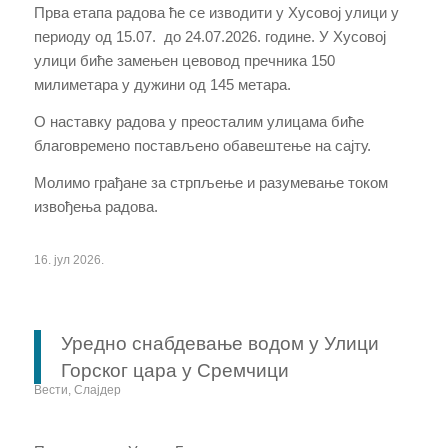
Прва етапа радова ће се изводити у Хусовој улици у
периоду од 15.07. до 24.07.2026. године. У Хусовој
улици биће замењен цевовод пречника 150
милиметара у дужини од 145 метара.
О наставку радова у преосталим улицама биће
благовремено постављено обавештење на сајту.
Молимо грађане за стрпљење и разумевање током
извођења радова.
16. јул 2026.
Уредно снабдевање водом у Улици
Горског цара у Сремчици
Вести
,
Слајдер