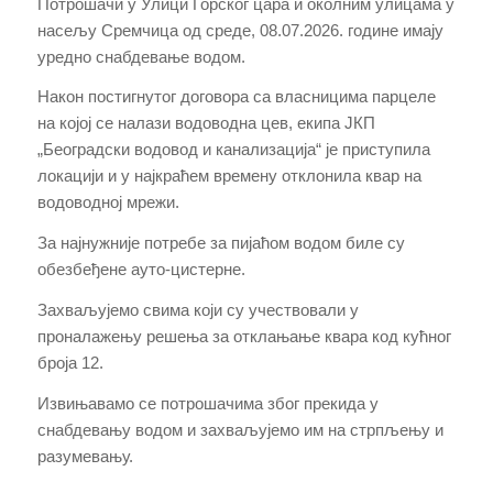
Потрошачи у Улици Горског цара и околним улицама у
насељу Сремчица од среде, 08.07.2026. године имају
уредно снабдевање водом.
Након постигнутог договора са власницима парцеле
на којој се налази водоводна цев, екипа ЈКП
„Београдски водовод и канализација“ је приступила
локацији и у најкраћем времену отклонила квар на
водоводној мрежи.
За најнужније потребе за пијаћом водом биле су
обезбеђене ауто-цистерне.
Захваљујемо свима који су учествовали у
проналажењу решења за отклањање квара код кућног
броја 12.
Извињавамо се потрошачима због прекида у
снабдевању водом и захваљујемо им на стрпљењу и
разумевању.