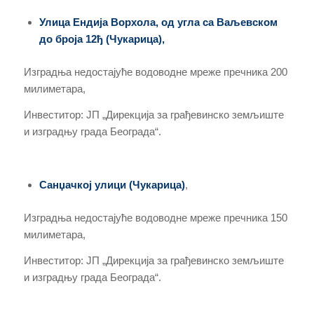
Улица Ендија Ворхола, од угла са Ваљевском
до броја 12ђ (Чукарица),
Изградња недостајуће водоводне мреже пречника 200
милиметара,
Инвеститор: ЈП „Дирекција за грађевинско земљиште
и изградњу града Београда“.
Санџачкој улици (Чукарица)
,
Изградња недостајуће водоводне мреже пречника 150
милиметара,
Инвеститор: ЈП „Дирекција за грађевинско земљиште
и изградњу града Београда“.