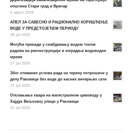
општина Стари град и Врачар
3. август 2026.
АПЕЛ ЗА САВЕСНО И РАЦИОНАЛНО КОРИШЋЕЊЕ
ВОДЕ У ПРЕДСТОЈЕЋЕМ ПЕРИОДУ
29. јул 2026.
Могући прекиди у снабдевању водом током
радова на реконструкцији и изградњи водоводне
мреже
27. јул 2026.
Због отежаних услова рада на терену потрошачи у
делу Раковице без воде до касних вечерњих сати
23. јул 2026.
Отклањање квара на магистралном цевоводу у
Хајдук Вељковој улици у Раковици
22. јул 2026.