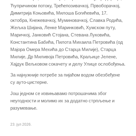
Ћупричином потоку, Трећепозивачкој, Првоборачкој,
Димитрија Коњовића, Милоша Богићевића, 17.
октобра, Кнежевачкој, Муминовачкој, Славка Родића,
Жељка Шијана, Ленке Маринковић, Хумском путу,
Маричкој, Јанковић Стојана, Стевана Луковића,
Константина Бабића, Пилота Михаила Петровића (од
Мајора Омера Мехића до Старца Милије), Старца
Милије, Др Миливоја Петровића, Краљице Јелене,
Хајдук Вељковом сокачету и делу Улице ослобођења.
За најнужније потребе за пијаћом водом обезбеђене
су ауто-цистерне.
Још једном се извињавамо потрошачима због
неугодности и молимо их за додатно стрпљење и
разумевање.
23. јул 2026.