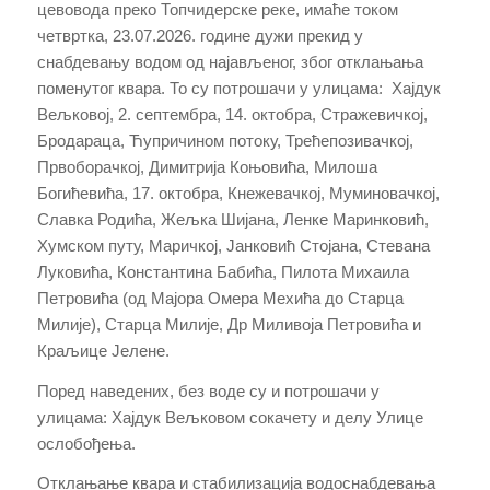
цевовода преко Топчидерске реке, имаће током
четвртка, 23.07.2026. године дужи прекид у
снабдевању водом од најављеног, због отклањања
поменутог квара. То су потрошачи у улицама: Хајдук
Вељковој, 2. септембра, 14. октобра, Стражевичкој,
Бродараца, Ћупричином потоку, Трећепозивачкој,
Првоборачкој, Димитрија Коњовића, Милоша
Богићевића, 17. октобра, Кнежевачкој, Муминовачкој,
Славка Родића, Жељка Шијана, Ленке Маринковић,
Хумском путу, Маричкој, Јанковић Стојана, Стевана
Луковића, Константина Бабића, Пилота Михаила
Петровића (од Мајора Омера Мехића до Старца
Милије), Старца Милије, Др Миливоја Петровића и
Краљице Јелене.
Поред наведених, без воде су и потрошачи у
улицама: Хајдук Вељковом сокачету и делу Улице
ослобођења.
Отклањање квара и стабилизација водоснабдевања