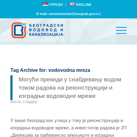
СРПСКИ
ENGLISH
E-mail:
servisnicentar@beograd.gov.rs
|
Tag Archive for:
vodovodna mreza
Могући прекиди у снабдевању водом
током радова на реконструкцији и
изградњи водоводне мреже
Вести
,
Слајдер
У више београдских улица у току је реконструкција и
изградња водоводне мреже, а инвеститор радова је ЈП
„Дирекција за грађевинско земљиште и изградњу