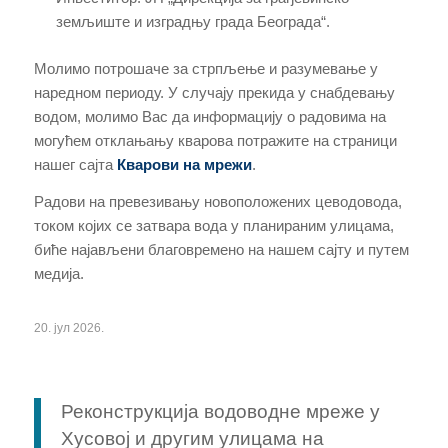
земљиште и изградњу града Београда“.
Молимо потрошаче за стрпљење и разумевање у
наредном периоду. У случају прекида у снабдевању
водом, молимо Вас да информацију о радовима на
могућем отклањању кварова потражите на страници
нашег сајта
Кварови на мрежи
.
Радови на превезивању новоположених цеводовода,
током којих се затвара вода у планираним улицама,
биће најављени благовремено на нашем сајту и путем
медија.
20. јул 2026.
Реконструкција водоводне мреже у
Хусовој и другим улицама на