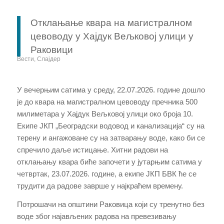
Отклањање квара на магистралном
цевоводу у Хајдук Вељковој улици у
Раковици
Вести
,
Слајдер
У вечерњим сатима у среду, 22.07.2026. године дошло
је до квара на магистралном цевоводу пречника 500
милиметара у Хајдук Вељковој улици око броја 10.
Екипе ЈКП „Београдски водовод и канализација“ су на
терену и ангажоване су на затварању воде, како би се
спречило даље истицање. Хитни радови на
отклањању квара биће започети у јутарњим сатима у
четвртак, 23.07.2026. године, а екипе ЈКП БВК ће се
трудити да радове заврше у најкраћем времену.
Потрошачи на општини Раковица који су тренутно без
воде због најављених радова на превезивању