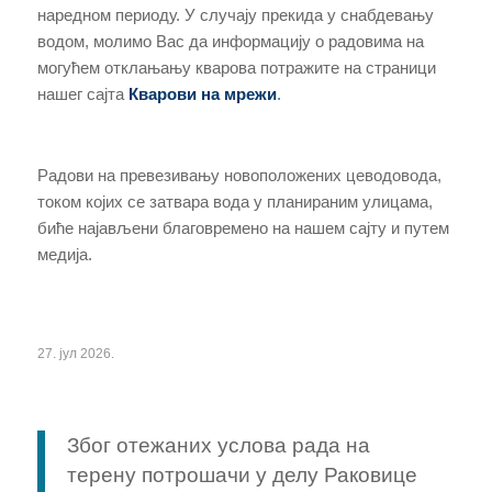
наредном периоду. У случају прекида у снабдевању
водом, молимо Вас да информацију о радовима на
могућем отклањању кварова потражите на страници
нашег сајта
Кварови на мрежи
.
Радови на превезивању новоположених цеводовода,
током којих се затвара вода у планираним улицама,
биће најављени благовремено на нашем сајту и путем
медија.
27. јул 2026.
Због отежаних услова рада на
терену потрошачи у делу Раковице