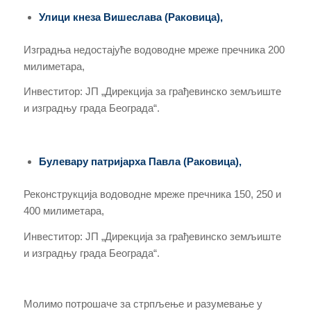
Улици кнеза Вишеслава (Раковица),
Изградња недостајуће водоводне мреже пречника 200
милиметара,
Инвеститор: ЈП „Дирекција за грађевинско земљиште
и изградњу града Београда“.
Булевару патријарха Павла (Раковица),
Реконструкција водоводне мреже пречника 150, 250 и
400 милиметара,
Инвеститор: ЈП „Дирекција за грађевинско земљиште
и изградњу града Београда“.
Молимо потрошаче за стрпљење и разумевање у