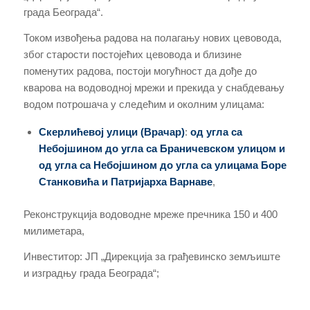
града Београда“.
Током извођења радова на полагању нових цевовода,
због старости постојећих цевовода и близине
поменутих радова, постоји могућност да дође до
кварова на водоводној мрежи и прекида у снабдевању
водом потрошача у следећим и околним улицама:
Скерлићевој улици
(Врачар)
:
од угла са
Небојшином до угла са Браничевском
улицом
и
од угла са Небојшином до угла
са улицама
Боре
Станковића и Патријарха Варнаве
,
Реконструкција водоводне мреже пречника 150 и 400
милиметара,
Инвеститор: ЈП „Дирекција за грађевинско земљиште
и изградњу града Београда“;