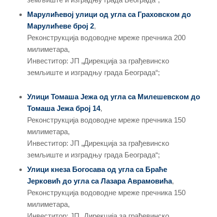
Марулићевој улици од угла са Граховском до
Марулићеве бр
ој
2
,
Реконструкција водоводне мреже пречника 200
милиметара,
Инвеститор: ЈП „Дирекција за грађевинско
земљиште и изградњу града Београда“;
Улици Томаша Јежа од угла са Милешевском до
Томаша Јежа број 14
,
Реконструкција водоводне мреже пречника 150
милиметара,
Инвеститор: ЈП „Дирекција за грађевинско
земљиште и изградњу града Београда“;
Улици к
неза Богосава од угла са Браће
Јерковић до угла са Лазара Аврамовића
,
Реконструкција водоводне мреже пречника 150
милиметара,
Инвеститор: ЈП „Дирекција за грађевинско