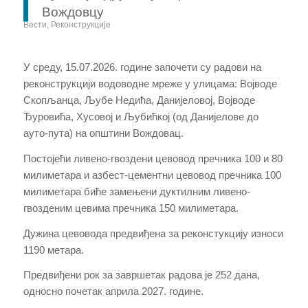
Вождовцу
Вести
,
Реконструкције
У среду, 15.07.2026. године започети су радови на
реконструкцији водоводне мреже у улицама: Војводе
Скопљанца, Љубе Недића, Данијеловој, Војводе
Ђуровића, Хусовој и Љубићкој (од Данијелове до
ауто-пута) на општини Вождовац.
Постојећи ливено-гвоздени цевовод пречника 100 и 80
милиметара и азбест-цементни цевовод пречника 100
милиметара биће замењени дуктилним ливено-
гвозденим цевима пречника 150 милиметара.
Дужина цевовода предвиђена за реконстукцију износи
1190 метара.
Предвиђени рок за завршетак радова је 252 данa,
односно почетак априла 2027. године.