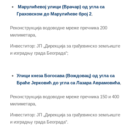
Марулићевој улици
(Врачар)
од угла са
Граховском до Марулићеве бр
ој
2
,
Реконструкција водоводне мреже пречника 200
милиметара,
Инвеститор: ЈП „Дирекција за грађевинско земљиште
и изградњу града Београда“;
Улици кнеза Богосава
(Вождовац) од угла са
Браће Јерковић до угла са Лазара Аврамовића
,
Реконструкција водоводне мреже пречника 150 и 400
милиметара,
Инвеститор: ЈП „Дирекција за грађевинско земљиште
и изградњу града Београда“.