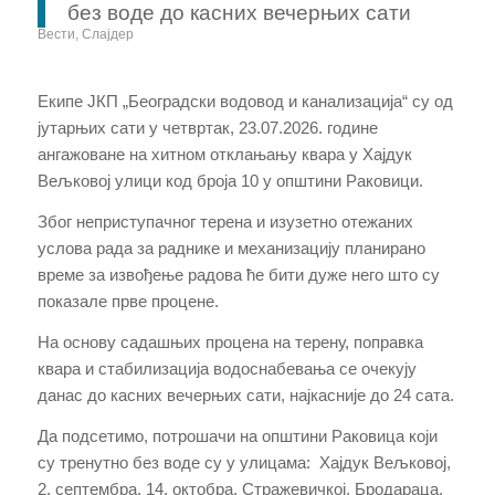
без воде до касних вечерњих сати
Вести
,
Слајдер
Екипе ЈКП „Београдски водовод и канализација“ су од
јутарњих сати у четвртак, 23.07.2026. године
ангажоване на хитном отклањању квара у Хајдук
Вељковој улици код броја 10 у општини Раковици.
Због неприступачног терена и изузетно отежаних
услова рада за раднике и механизацију планирано
време за извођење радова ће бити дуже него што су
показале прве процене.
На основу садашњих процена на терену, поправка
квара и стабилизација водоснабевања се очекују
данас до касних вечерњих сати, најкасније до 24 сата.
Да подсетимо, потрошачи на општини Раковица који
су тренутно без воде су у улицама: Хајдук Вељковој,
2. септембра, 14. октобра, Стражевичкој, Бродараца,