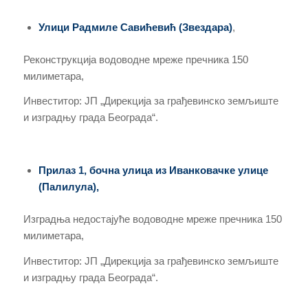
Улици Радмиле Савићевић (Звездара)
,
Реконструкција водоводне мреже пречника 150
милиметара,
Инвеститор: ЈП „Дирекција за грађевинско земљиште
и изградњу града Београда“.
Прилаз 1, бочна улица из Иванковачке улице
(Палилула),
Изградња недостајуће водоводне мреже пречника 150
милиметара,
Инвеститор: ЈП „Дирекција за грађевинско земљиште
и изградњу града Београда“.