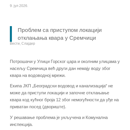
9. јул 2026.
Проблем са приступом локацији
отклањања квара у Сремчици
Вести
,
Слајдер
Потрошачи у Улици Горског цара и околним улицама у
насељу Сремчица већ други дан немају воду због
квара на водоводној мрежи.
Екипа ЈКП „Београдски водовод и канализација“ не
може да приступи локацији и започне отклањање
квара код кућног броја 12 због немогућности да уђе на
приватан посед (двориште).
У решавање проблема је укључена и Комунална
инспекција.