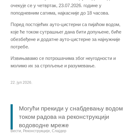
очекује се у четвртак, 23.07.2026. године у
поподневним сатима, најкасније до 18 часова.
Поред постојећих ауто-цистерни са пијаћом водом,
које ће током сутрашњег дана бити допуњене, биће
обезбеђене и додатне ауто-цистерне за најнужније
потребе.
Извињавамо се потрошачима због неугодности и
молимо их за стрпљење и разумевање.
22. јул 2026.
Могући прекиди у снабдевању водом
током радова на реконструкцији
водоводне мреже
Вести
,
Реконструкције
,
Слајдер