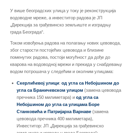
У више београдских улица у току је реконструкција
водоводне мреже, а инвеститор радова је ЈП
„Дирекција за грађевинско земљиште и изградњу
града Београда“.
Током извођења радова на полагању нових цевовода,
због старости постојећих цевовода и близине
поменутих радова, постоји могућност да дође до
кварова на водоводној мрежи и прекида у снабдевању
водом потрошача у следећим и околним улицама:
Скерлићевој улици
:
од угла са Небојшином до
угла са Браничевском
улицом
(замена цевовода
пречника 150 милиметара) и
од угла са
Небојшином до угла
са улицама
Боре
Станковића и Патријарха Варнаве
(замена
цевовода пречника 400 милиметара),
Инвеститор: ЈП „Дирекција за грађевинско
земљиште и изградњу града Београда“;