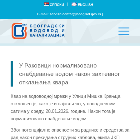
СРПСКИ
ENGLISH
E-mail:
servisnicentar@beograd.gov.rs
|
У Раковици нормализовано
снабдевање водом након захтевног
отклањања квара
Квар на водоводној мрежи у Улици Мишка Крањца
отклоњен је, како је и најављено, у поподневним
сатима у среду, 28.01.2026. године. Након тога је
нормализовано снабдевање водом.
Због потенцијалне опасности за раднике и средства за
рад након прекидања струјних каблова, екипа ЈКП