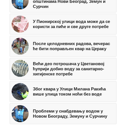
општинама Нови Београд, Земун и
Сурчин
У Пионирској улици вода може да се
користи за пиће и све друге потребе
После целодневних радова, вечерас
ће бити поправљен квар на Цераку
Већи део потрошача у Цветановој
ћуприји добио воду за санитарно-
хигијенске потребе
Због квара у Улици Милана Ракића
више улица током ноћи без воде
Проблеми у снабдевању водом у
Новом Београду, Земуну и Сурчину