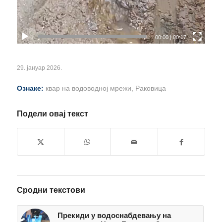
00:00
|
00:17
29. јануар 2026.
Ознаке:
квар на водоводној мрежи
,
Раковица
Подели овај текст
Сродни текстови
Прекиди у водоснабдевању на