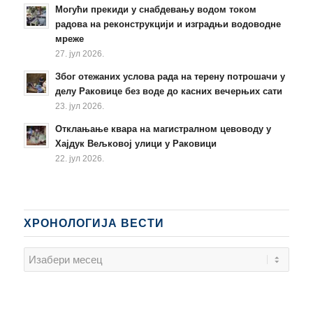
Могући прекиди у снабдевању водом током
радова на реконструкцији и изградњи водоводне
мреже
27. јул 2026.
Због отежаних услова рада на терену потрошачи у
делу Раковице без воде до касних вечерњих сати
23. јул 2026.
Отклањање квара на магистралном цевоводу у
Хајдук Вељковој улици у Раковици
22. јул 2026.
ХРОНОЛОГИЈА ВЕСТИ