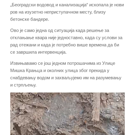
„Београдски водовод и канализација“ ископала је нови
ров на изузетно неприступачном месту, близу
бетонске бандере.
Ово је само једна од ситуација када решење за
отклањање квара није једноставно, када су услови
за
рад
отежани и када је потребно више времена да би
се завршила интервенција.
Извињавамо се још једном потрошачима из Улице
Мишка Крањца и околних улица због прекида у
снабдевању водом и захваљујемо им на разумевању
и стрпљењу.