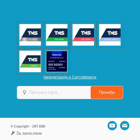
Акредитације и Сертификати
© Copyright - ЈКП БВК
За запослене