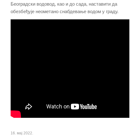
Београдски водовод, као и до сада, наставити да
обезбеђује неометано снабдевање водом у граду.
16. мај 2022.