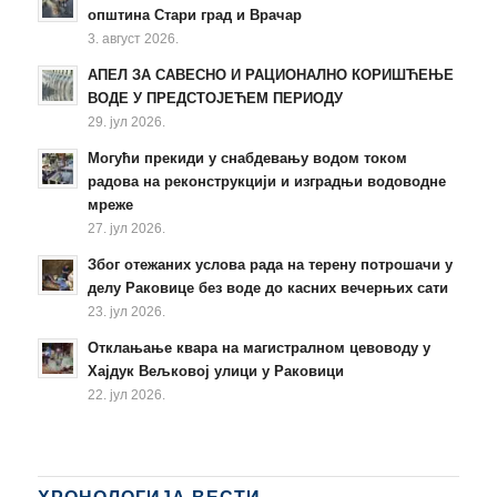
општина Стари град и Врачар
3. август 2026.
АПЕЛ ЗА САВЕСНО И РАЦИОНАЛНО КОРИШЋЕЊЕ
ВОДЕ У ПРЕДСТОЈЕЋЕМ ПЕРИОДУ
29. јул 2026.
Могући прекиди у снабдевању водом током
радова на реконструкцији и изградњи водоводне
мреже
27. јул 2026.
Због отежаних услова рада на терену потрошачи у
делу Раковице без воде до касних вечерњих сати
23. јул 2026.
Отклањање квара на магистралном цевоводу у
Хајдук Вељковој улици у Раковици
22. јул 2026.