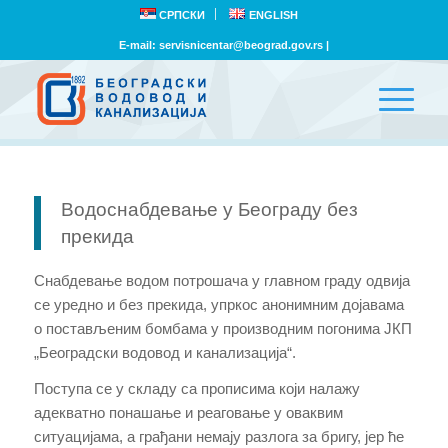
СРПСКИ
ENGLISH
E-mail:
servisnicentar@beograd.gov.rs
|
Водоснабдевање у Београду без
прекида
Снабдевање водом потрошача у главном граду одвија
се уредно и без прекида, упркос анонимним дојавама
о постављеним бомбама у производним погонима ЈКП
„Београдски водовод и канализација“.
Поступа се у складу са прописима који налажу
адекватно понашање и реаговање у оваквим
ситуацијама, a грађани немају разлога за бригу, јер ће