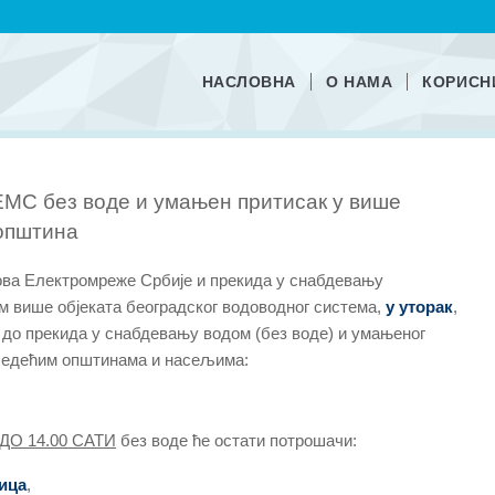
НАСЛОВНА
О НАМА
КОРИСН
ЕМС без воде и умањен притисак у више
општина
ова Електромреже Србије и прекида у снабдевању
м више објеката београдског водоводног система,
у
уторак
,
е
до прекида у снабдевању водом (без воде) и умањеног
следећим општинама и насељима:
ДО 14.00 САТИ
без воде ће остати потрошачи:
ица
,