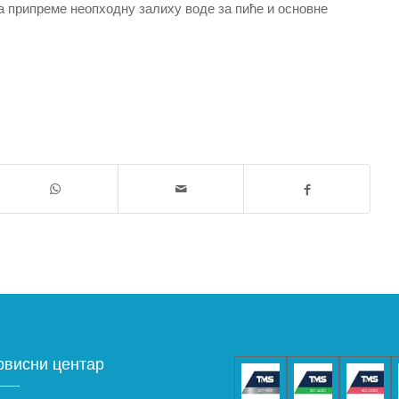
 припреме неопходну залиху воде за пиће и основне
рвисни центар