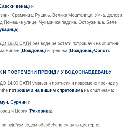
Савски венац
) и
зник, Сремчица, Рушањ, Велика Моштаница, Умка, делови
од Пожешке улице, Чукаричка падина, Остружница, Беле
укарица
)
.
ДО 18.00 САТИ
без воде ће остати потрошачи на општини
ма Рипањ (
Вождовац
) и Трешња (
Вождовац-Сопот
).
К И ПОВРЕМЕНИ ПРЕКИДИ У ВОДОСНАБДЕВАЊУ
ДО 14.00 САТИ
умањени притисак и повремене прекиде у
тиће
потрошачи на вишим спратовима
на општинама:
емун, Сурчин
и
овац и Церак (
Раковица
).
е за пијаћом водом обезбеђене су ауто-цистерне.