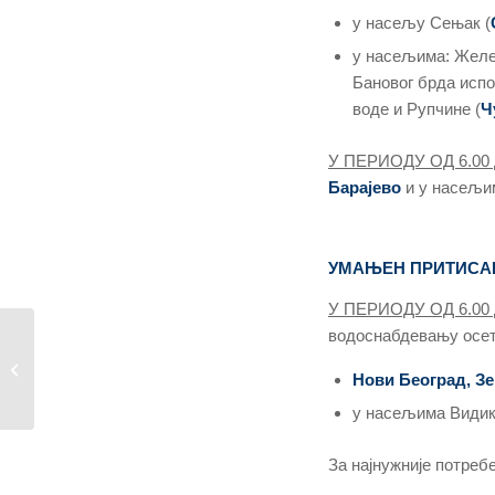
у насељу Сењак (
у насељима: Желе
Бановог брда исп
воде и Рупчине (
Ч
У ПЕРИОДУ ОД 6.00 
Барајево
и у насељи
УМАЊЕН ПРИТИСА
У ПЕРИОДУ ОД 6.00 
водоснабдевању осе
Нова деоница радова
на канализационој
Нови Београд, З
мрежи...
у насељима Видик
За најнужније потреб