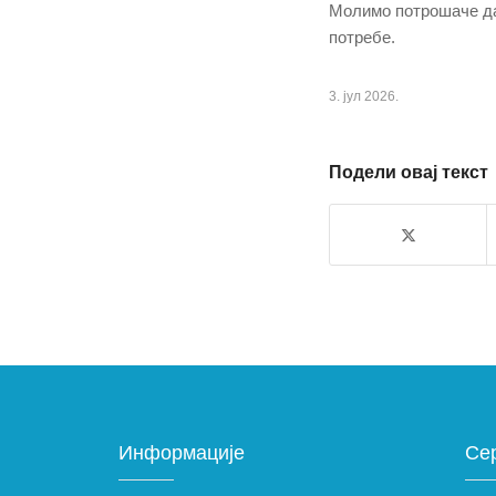
Молимо потрошаче да
потребе.
3. јул 2026.
Подели овај текст
Информације
Се