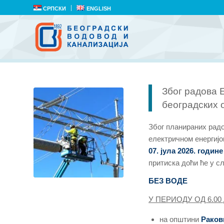
СРПСКИ
ENGLISH
Због радова 
београдских 
Због планираних рад
електричном енергијо
07
. јула 2026. годин
притиска доћи ће у 
БЕЗ ВОДЕ
У ПЕРИОДУ ОД 6.00 
на општини
Раков