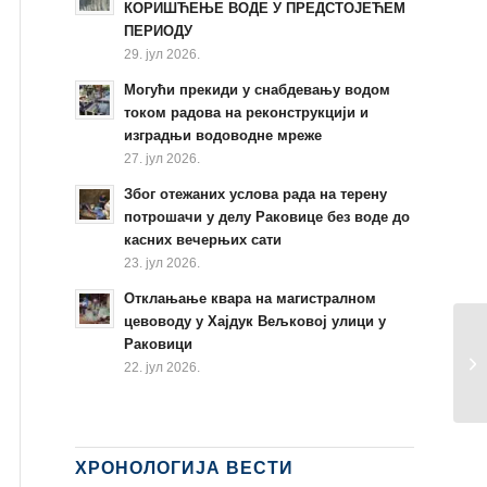
КОРИШЋЕЊЕ ВОДЕ У ПРЕДСТОЈЕЋЕМ
ПЕРИОДУ
29. јул 2026.
Могући прекиди у снабдевању водом
током радова на реконструкцији и
изградњи водоводне мреже
27. јул 2026.
Због отежаних услова рада на терену
потрошачи у делу Раковице без воде до
касних вечерњих сати
23. јул 2026.
Отклањање квара на магистралном
цевоводу у Хајдук Вељковој улици у
Раковици
22. јул 2026.
ХРОНОЛОГИЈА ВЕСТИ