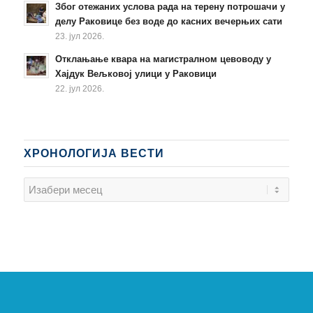
Због отежаних услова рада на терену потрошачи у
делу Раковице без воде до касних вечерњих сати
23. јул 2026.
Отклањање квара на магистралном цевоводу у
Хајдук Вељковој улици у Раковици
22. јул 2026.
ХРОНОЛОГИЈА ВЕСТИ