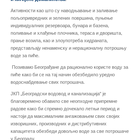
Активности као што су наводњавање и заливање
пољопривредних и зелених површина, пуњење
индивидуалних резервоара, бунара и базена,
поливање и хлађење плочника, тераса и дворишта,
прање возила, као и злоупотреба хидраната,
представљају ненаменску и нерационалну потрошњу
воде за пиће.
Пoзивaмo Бeoгрaђaнe дa рационално користе воду за
пиће како би се на тај начин обезбедило уредно
водоснабдевање свих потрошача.
ЈКП „Београдски водовод и канализација“ је
благовремено обавило све неопходне припремне
радове како би спремно дочекало летњи период и
настоји да максималним ангажовањем свих својих
изворишних, производних и дистрибутивних
капацитета oбeзбeди довољно воде за све потрошаче
у Београду.