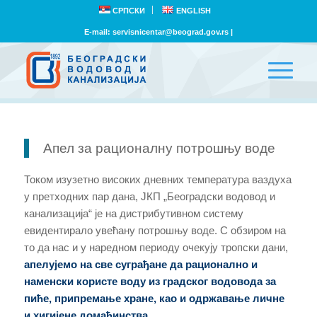
СРПСКИ
ENGLISH
E-mail:
servisnicentar@beograd.gov.rs
|
Апел за рационалну потрошњу воде
Током изузетно високих дневних температура ваздуха
у претходних пар дана, ЈКП „Београдски водовод и
канализација“ је на дистрибутивном систему
евидентирало увећану потрошњу воде. С обзиром на
то да нас и у наредном периоду очекују тропски дани,
апелујемо на све суграђане да рационално и
наменски користе воду из градског водовода за
пиће, припремање хране, као и одржавање личне
и хигијене домаћинства
.