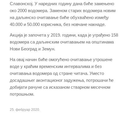
Славонској. У наредних годину дана биће замењено
око 2000 водомера. Заменом старих водомера новим
на даљинско очитавање биће обухваћено између
40.000 и 50.000 корисника, без новчане накнаде.
Акција је започета у 2019. години, када је уграђено 158
водомера са даљинским очитавањем на општинама
Нови Београд и Земун.
На овај начин биће омогућено очитавање утрошене
воде у краћим временским интервалима и без
очитавања водомера од стране читача. Уместо
досадашњег аконтационог задужења, потрошачи ће
добијати рачуне са исказаном стварном месечном
потрошњом.
25. фебруар 2020.