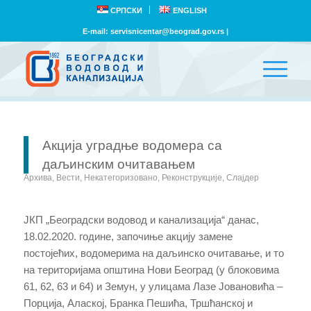
СРПСКИ
ENGLISH
E-mail:
servisnicentar@beograd.gov.rs
|
Акција уградње водомера са
даљинским очитавањем
Архива
,
Вести
,
Некатегоризовано
,
Реконструкције
,
Слајдер
ЈКП „Београдски водовод и канализација“ данас,
18.02.2020. годинe, започиње акцију замене
постојећих, водомерима на даљинско очитавање, и то
на територијама општина Нови Београд (у блоковима
61, 62, 63 и 64) и Земун, у улицама Лазе Јовановића –
Порција, Алаској, Бранка Пешића, Тршћанској и