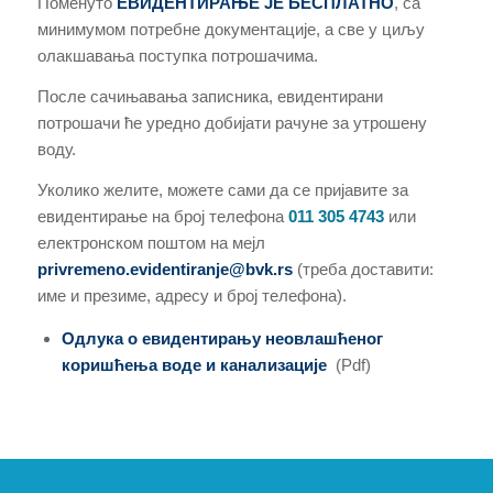
Поменуто
ЕВИДЕНТИРАЊЕ ЈЕ БЕСПЛАТНО
, са
минимумом потребне документације, а све у циљу
олакшавања поступка потрошачима.
После сачињавања записника, евидентирани
потрошачи ће уредно добијати рачуне за утрошену
воду.
Уколико желите, можете сами да се пријавите за
евидентирање на број телефона
011 305 4743
или
електронском поштом на мејл
privremeno.evidentiranje@bvk.rs
(треба доставити:
име и презиме, адресу и број телефона).
Одлука о евидентирању неовлашћеног
коришћења воде и канализације
(Pdf)