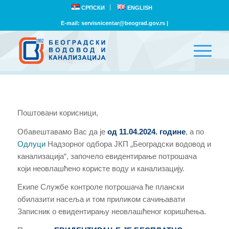
СРПСКИ
ENGLISH
E-mail:
servisnicentar@beograd.gov.rs
|
Поштовани корисници,
Обавештавамо Вас да је
од 11.04.2024. године
, а по
Одлуци
Надзорног одбора ЈКП „Београдски водовод и
канализација“, започело евидентирање потрошача
који неовлашћено користе воду и канализацију.
Екипе Службе контроле потрошача ће плански
обилазити насеља и том приликом сачињавати
Записник о евидентирању неовлашћеног коришћења.