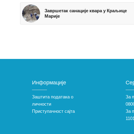
Завршетак санације квара у Краљице
Марије
Информације
Се
Заштита података о
За 
личности
0800
Приступачност сајта
За 
110