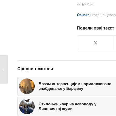
27. јун 2026.
Ознаке:
квар на цевов
Подели овај текст
Радови
Сродни текстови
Електродистрибуције
у општинама Нови...
Брзом интервенцијом нормализовано
снабдевање у Барајеву
Отклоњен квар на цевоводу у
Липовичкој шуми