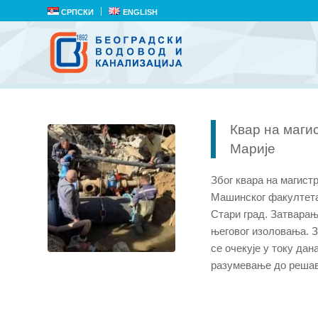
СРПСКИ
ENGLISH
Квар на маги
Марије
Због квара на магис
Машинског факултета
Стари град. Затварање
његовог изоловања. 
се очекује у току да
разумевање до решав