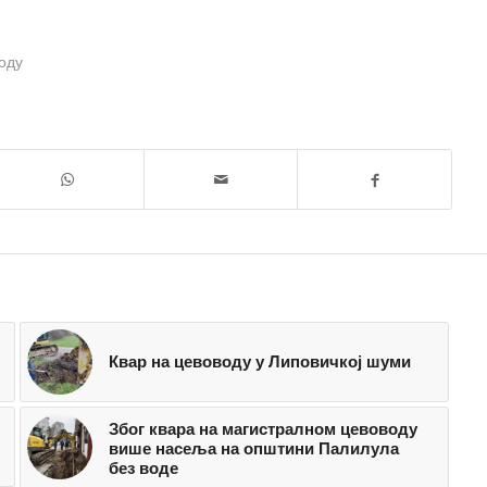
оду
Квар на цевоводу у Липовичкој шуми
Због квара на магистралном цевоводу
више насеља на општини Палилула
без воде