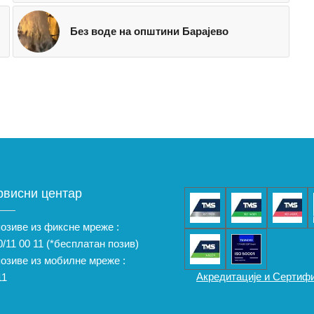
Без воде на општини Барајево
рвисни центар
позиве из фиксне мреже :
/11 00 11
(*бесплатан позив)
позиве из мобилне мреже :
Акредитације и Сертиф
11