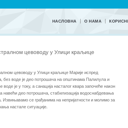
НАСЛОВНА
О НАМА
КОРИСН
стралном цевоводу у Улици краљице
тралном цевоводу у Улици краљице Марије испред
, без воде је део потрошача на општинама Палилула и
 воде је у току, а санација насталог квара започеће након
За навећи део потрошача, стабилизација водоснабдевања
на. Извињавамо се грађанима на непријатности и молимо за
ања настале ситуације.