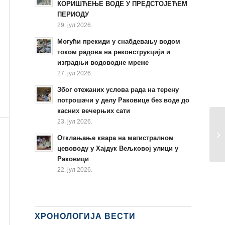
КОРИШЋЕЊЕ ВОДЕ У ПРЕДСТОЈЕЋЕМ
ПЕРИОДУ
29. јул 2026.
Могући прекиди у снабдевању водом
током радова на реконструкцији и
изградњи водоводне мреже
27. јул 2026.
Због отежаних услова рада на терену
потрошачи у делу Раковице без воде до
касних вечерњих сати
23. јул 2026.
Отклањање квара на магистралном
цевоводу у Хајдук Вељковој улици у
Раковици
22. јул 2026.
ХРОНОЛОГИЈА ВЕСТИ