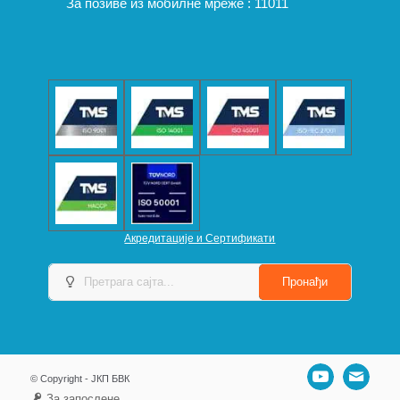
За позиве из мобилне мреже :
11011
Акредитације и Сертификати
© Copyright - ЈКП БВК
За запослене