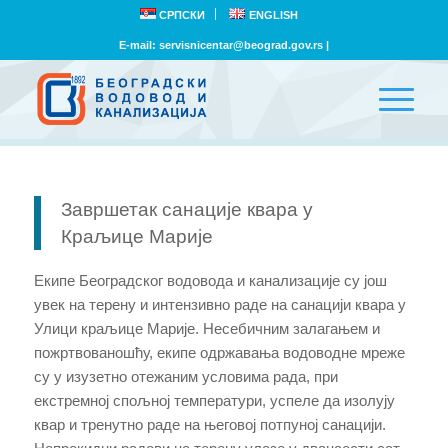
СРПСКИ
ENGLISH
E-mail:
servisnicentar@beograd.gov.rs
|
Завршетак санације квара у
Краљице Марије
Екипе Београдског водовода и канализације су још
увек на терену и интензивно раде на санацији квара у
Улици краљице Марије. Несебичним залагањем и
пожртвованошћу, екипе одржавања водоводне мреже
су у изузетно отежаним условима рада, при
екстремној спољној температури, успеле да изолују
квар и тренутно раде на његовој потпуној санацији.