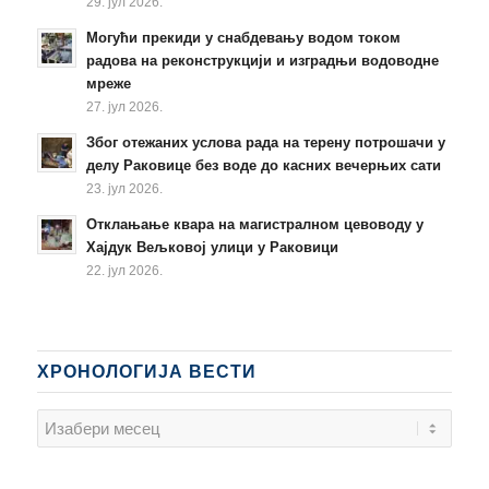
29. јул 2026.
Могући прекиди у снабдевању водом током
радова на реконструкцији и изградњи водоводне
мреже
27. јул 2026.
Због отежаних услова рада на терену потрошачи у
делу Раковице без воде до касних вечерњих сати
23. јул 2026.
Отклањање квара на магистралном цевоводу у
Хајдук Вељковој улици у Раковици
22. јул 2026.
ХРОНОЛОГИЈА ВЕСТИ