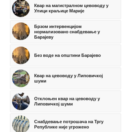
Квар на магистралном цевоводу у
Улици краљице Марије
Брзом интервенцијом
нормализовано снабдевање у
Барајеву
Без воде на општини Барајево
Квар на цевоводу у Липовичкој
шуми
Отклоњен квар на цевоводу у
Липовичкој шуми
Снабдевање потрошача на Тргу
Републике није угрожено