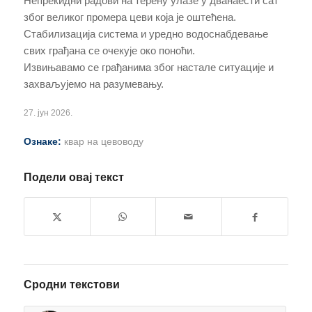
Непрекидни радови на терену улазе у дванаести сат
због великог промера цеви која је оштећена.
Стабилизација система и уредно водоснабдевање
свих грађана се очекује око поноћи.
Извињавамо се грађанима због настале ситуације и
захваљујемо на разумевању.
27. јун 2026.
Ознаке:
квар на цевоводу
Подели овај текст
Сродни текстови