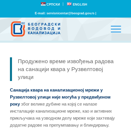
СРПСКИ
ENGLISH
E-mail:
servisnicentar@beograd.gov.rs
|
Продужено време извођења радова
на санацији квара у Рузвелтовој
улици
Санација квара на канализационој мрежи у
Рузвелтовој улици није могућа у предвиђеном
року
због велике дубине на којој се налазе
инсталације канализационе мреже, као и активних
прикључака на узводном делу мреже који захтевају
додатне радове на препумпавању и блиндирању.