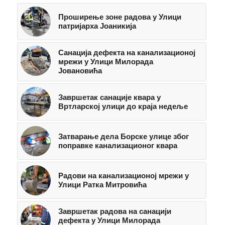
Проширење зоне радова у Улици
патријарха Јоаникија
Санација дефекта на канализационој
мрежи у Улици Милорада
Јовановића
Завршетак санације квара у
Вртларској улици до краја недеље
Затварање дела Борске улице због
поправке канализационог квара
Радови на канализационој мрежи у
Улици Ратка Митровића
Завршетак радова на санацији
дефекта у Улици Милорада