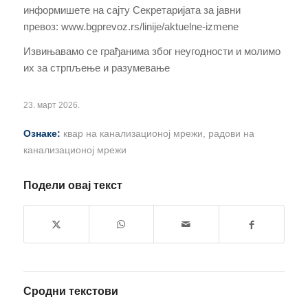
информишете на сајту Секретаријата за јавни
превоз: www.bgprevoz.rs/linije/aktuelne-izmene
Извињавамо се грађанима због неугодности и молимо
их за стрпљење и разумевање
23. март 2026.
Ознаке:
квар на канализационој мрежи
,
радови на
канализационој мрежи
Подели овај текст
Сродни текстови