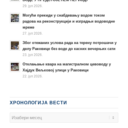
29. јул 2026.
Могући прекиди у снабдевању водом током
радова на реконструкцији и изградњи водоводне
мреже
27. јул 2026.
Због отежаних услова рада на терену потрошачи у
делу Раковице без воде до касних вечерњих сати
23. јул 2026.
Отклањање квара на магистралном цевоводу у
Хајдук Вељковој улици у Раковици
22. јул 2026.
ХРОНОЛОГИЈА ВЕСТИ