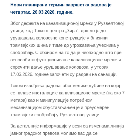
Нови планирани термин завршетка радова је
четвртак, 26.03.2026. године.
Због дефекта на канализационој мрежи у Рузвелтовој
улици, код Тржног центра „Зира“, дошло је до
урушавања коловозне конструкције у близини
трамвајских шина и тиме до угрожавања учесника у
саобраћају. С обзиром на то да је неопходно што пре
оспособити функционисање канализационе мреже и
спречити даље урушавање коловоза, у уторак,
17.03.2026. године започети су радови на санацији.
Током извођења радова, због велике дубине на којој
се налазе инсталације канализационе мреже (на око 7
метара) као и манипулације потребном
механизацијом обустављањен је и преусмерен
трамвајски саобраћај у Рузвелтовој улици.
За детаљније информације у вези са изменама линија
јавног градског превоза молимо вас да се