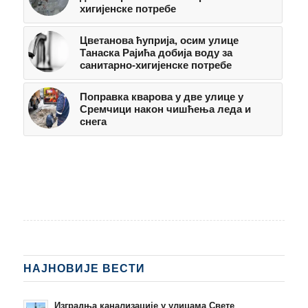
хигијенске потребе
Цветанова ћуприја, осим улице
Танаска Рајића добија воду за
санитарно-хигијенске потребе
Поправка кварова у две улице у
Сремчици након чишћења леда и
снега
НАЈНОВИЈЕ ВЕСТИ
Изградња канализације у улицама Свете