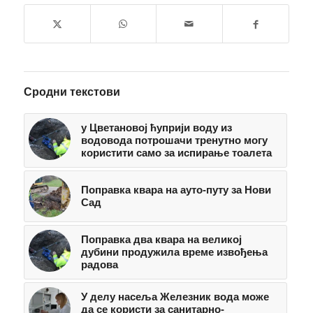
Сродни текстови
у Цветановој ћуприји воду из
водовода потрошачи тренутно могу
користити само за испирање тоалета
Поправка квара на ауто-путу за Нови
Сад
Поправка два квара на великој
дубини продужила време извођења
радова
У делу насеља Железник вода може
да се користи за санитарно-