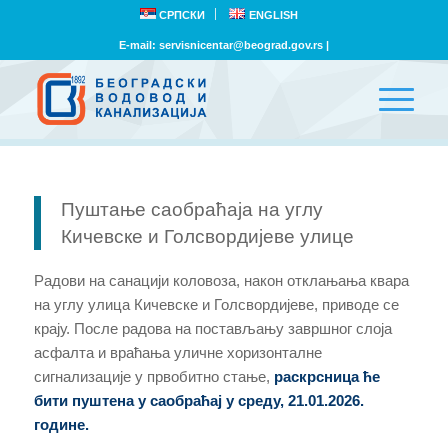
СРПСКИ
ENGLISH
E-mail:
servisnicentar@beograd.gov.rs
|
Пуштање саобраћаја на углу
Кичевске и Голсвордијеве улице
Радови на санацији коловоза, након отклањања квара
на углу улица Кичевске и Голсвордијеве, приводе се
крају. После радова на постављању завршног слоја
асфалта и враћања уличне хоризонталне
сигнализације у првобитно стање,
раскрсница ће
бити пуштена у саобраћај у среду, 21.01.2026.
године.