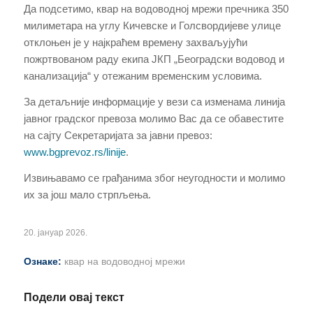
Да подсетимо, квар на водоводној мрежи пречника 350
милиметара на углу Кичевске и Голсвордијеве улице
отклоњен је у најкраћем времену захваљујући
пожртвованом раду екипа ЈКП „Београдски водовод и
канализација“ у отежаним временским условима.
За детаљније информације у вези са изменама линија
јавног градског превоза молимо Вас да се обавестите
на сајту Секретаријата за јавни превоз:
www.bgprevoz.rs/linije
.
Извињавамо се грађанима због неугодности и молимо
их за још мало стрпљења.
20. јануар 2026.
Ознаке:
квар на водоводној мрежи
Подели овај текст