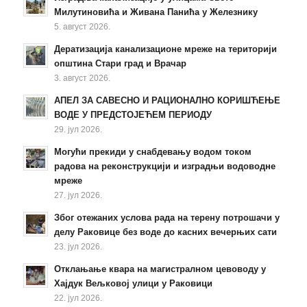
Милутиновића и Живана Панића у Железнику
5. август 2026.
Дератизација канализационе мреже на територији
општина Стари град и Врачар
3. август 2026.
АПЕЛ ЗА САВЕСНО И РАЦИОНАЛНО КОРИШЋЕЊЕ
ВОДЕ У ПРЕДСТОЈЕЋЕМ ПЕРИОДУ
29. јул 2026.
Могући прекиди у снабдевању водом током
радова на реконструкцији и изградњи водоводне
мреже
27. јул 2026.
Због отежаних услова рада на терену потрошачи у
делу Раковице без воде до касних вечерњих сати
23. јул 2026.
Отклањање квара на магистралном цевоводу у
Хајдук Вељковој улици у Раковици
22. јул 2026.