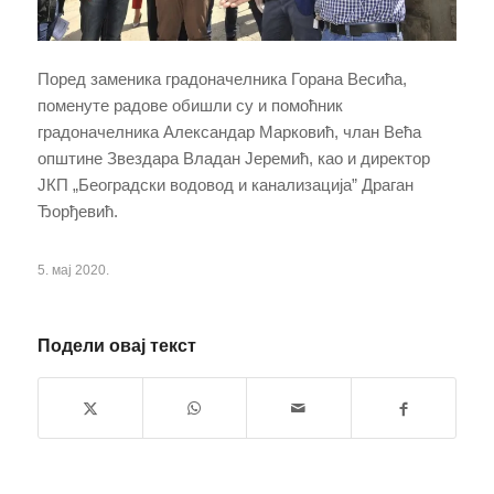
Поред заменика градоначелника Горана Весића,
поменуте радове обишли су и помоћник
градоначелника Александар Марковић, члан Већа
општине Звездара Владан Јеремић, као и директор
ЈКП „Београдски водовод и канализација” Драган
Ђорђевић.
5. мај 2020.
Подели овај текст