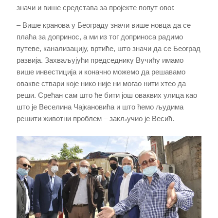
значи и више средстава за пројекте попут овог.
– Више кранова у Београду значи више новца да се
плаћа за допринос, а ми из тог доприноса радимо
путеве, канализацију, вртиће, што значи да се Београд
развија. Захваљујући председнику Вучићу имамо
више инвестиција и коначно можемо да решавамо
овакве ствари које нико није ни могао нити хтео да
реши. Срећан сам што ће бити још оваквих улица као
што је Веселина Чајкановића и што ћемо људима
решити животни проблем – закључио је Весић.