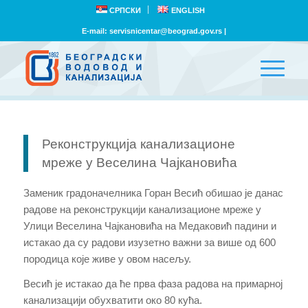
СРПСКИ
ENGLISH
E-mail:
servisnicentar@beograd.gov.rs
|
Реконструкција канализационе
мреже у Веселина Чајкановића
Заменик градоначелника Горан Весић обишао је данас
радове на реконструкцији канализационе мреже у
Улици Веселина Чајкановића на Медаковић падини и
истакао да су радови изузетно важни за више од 600
породица које живе у овом насељу.
Весић је истакао да ће прва фаза радова на примарној
канализацији обухватити око 80 кућа.