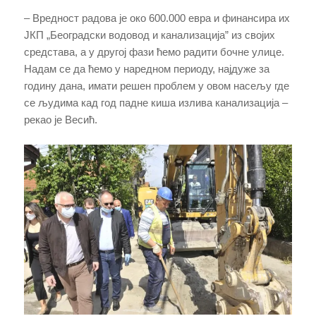
– Вредност радова је око 600.000 евра и финансира их
ЈКП „Београдски водовод и канализација” из својих
средстава, а у другој фази ћемо радити бочне улице.
Надам се да ћемо у наредном периоду, најдуже за
годину дана, имати решен проблем у овом насељу где
се људима кад год падне киша излива канализација –
рекао је Весић.