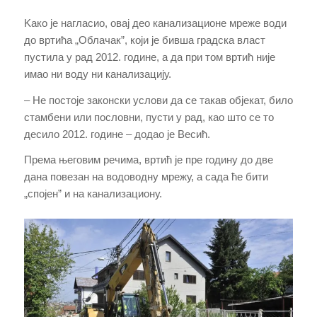
Kако је нагласио, овај део канализационе мреже води
до вртића „Облачак”, који је бивша градска власт
пустила у рад 2012. године, а да при том вртић није
имао ни воду ни канализацију.
– Не постоје законски услови да се такав објекат, било
стамбени или пословни, пусти у рад, као што се то
десило 2012. године – додао је Весић.
Према његовим речима, вртић је пре годину до две
дана повезан на водоводну мрежу, а сада ће бити
„спојен” и на канализациону.