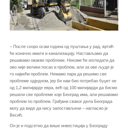
– После скоро осам година од пуштања у рад, вртић
ће коначно имати и канализацију. Настављамо да
решавамо овакве проблеме. Некоме ће изгледати да
ово није велики посао и проблем, али за ове људе је
то највећи проблем. Немамо пара да решимо све
проблеме одједном, јер би нам био потребан буџет не
од 1,2 милијарде евра, већ од 100 милијарди да бисмо
решили све проблеме које Београд има, али решавамо
проблем по проблем. Грађани сваког дела Београда
могу да виде да нису запостављени – нагласио је
Весић.
Он је и подсетио да више инвестиција у Београду