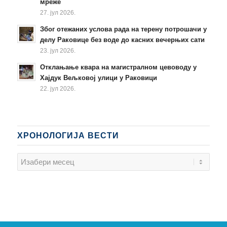
мреже
27. јул 2026.
Због отежаних услова рада на терену потрошачи у
делу Раковице без воде до касних вечерњих сати
23. јул 2026.
Отклањање квара на магистралном цевоводу у
Хајдук Вељковој улици у Раковици
22. јул 2026.
ХРОНОЛОГИЈА ВЕСТИ